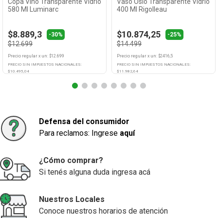
Copa Vino Transparente Vidrio
Vaso Oslo Transparente Vidrio
580 Ml Luminarc
400 Ml Rigolleau
$8.889,3
$10.874,25
-30%
-25%
$12.699
$14.499
Precio regular
x
un
: $
12.699
Precio regular
x
un
: $
2416,5
PRECIO SIN IMPUESTOS NACIONALES:
PRECIO SIN IMPUESTOS NACIONALES:
$
10.495,04
$
11.982,64
Agregar
Agregar
Defensa del consumidor
Para reclamos: Ingrese
aquí
¿Cómo comprar?
Si tenés alguna duda ingresa acá
Nuestros Locales
Conoce nuestros horarios de atención