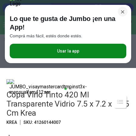
×
Lo que te gusta de Jumbo ¡en una
Buscar...
0
App!
Comprá más fácil, estés donde estés.
Seleccioná el método de entrega
Términos más buscados
1
.
Vanish
Usar la app
Hogar y textil
Mesa
Vasos y Copas
Copa Vino Tinto 420 Ml
Transparente Vidrio 7.5 x 7.2 x 23.5 Cm Krea
2
.
Cafe
3
.
Leche
4
.
Cerveza
5
.
Copa Vino Tinto 420 Ml
Galletitas
Transparente Vidrio 7.5 x 7.2 x 23.5
6
.
Juguetes
Cm Krea
7
.
Yerba
KREA
SKU
:
41260144007
8
.
Fideos
9
.
Carne