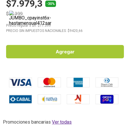
$7.979,3
-30%
10
.
Aceite
$11.399
Precio regular
x
un
: $
11.399
PRECIO SIN IMPUESTOS NACIONALES: $
9420,66
Agregar
Promociones bancarias
Ver todas