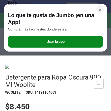
×
Lo que te gusta de Jumbo ¡en una
Buscar...
0
App!
Comprá más fácil, estés donde estés.
Seleccioná el método de entrega
Términos más buscados
1
.
Vanish
Usar la app
Limpieza
Cuidado Para La Ropa
Detergente Para Ropa
Detergente
para Ropa Oscura 900 Ml Woolite
2
.
Cafe
3
.
Leche
4
.
Valijas
5
.
Detergente para Ropa Oscura 900
Cerveza
Ml Woolite
6
.
Galletitas
WOOLITE
SKU
:
14121104063
7
.
Yerba
8
.
Fideos
$8.450
9
.
Juguetes