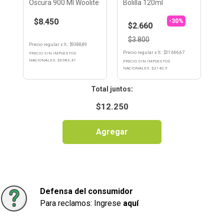
Oscura 900 Ml Woolite
Bolilla 120ml
$8.450
-30%
$2.660
$3.800
Precio regular
x
lt.
: $
9388,89
Precio regular
x
lt.
: $
31.666,67
PRECIO SIN IMPUESTOS
NACIONALES: $
6983,47
PRECIO SIN IMPUESTOS
NACIONALES: $
3140,5
:
$
12.250
Agregar
Defensa del consumidor
Para reclamos: Ingrese
aquí