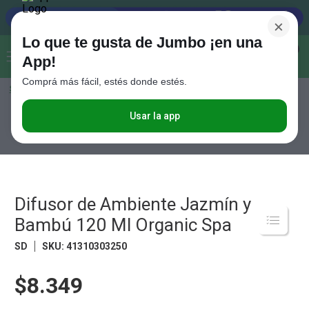
×
Lo que te gusta de Jumbo ¡en una
Buscar...
0
App!
Comprá más fácil, estés donde estés.
Seleccioná el método de entrega
Términos más buscados
1
.
Vanish
Usar la app
Hogar y textil
Decoración
Aromatizadores, Velas y Accesorios
Difusor de Ambiente Jazmín y Bambú 120 Ml Organic Spa
2
.
Cafe
3
.
Leche
4
.
Cerveza
Difusor de Ambiente Jazmín y
5
.
Galletitas
Bambú 120 Ml Organic Spa
6
.
Yerba
SD
SKU
:
41310303250
7
.
Fideos
$8.349
8
.
Juguetes
9
.
Valijas