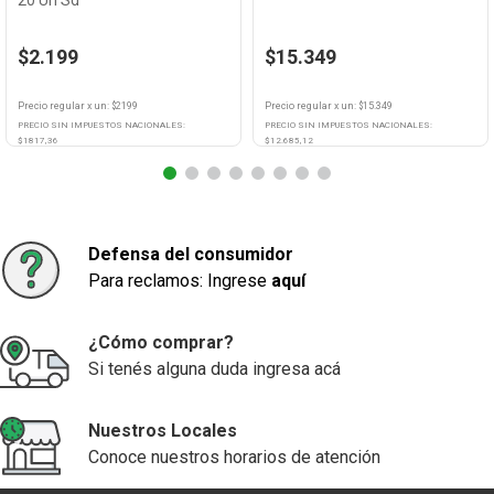
20 Un Sd
$2.199
$15.349
Precio regular
x
un
: $
2199
Precio regular
x
un
: $
15.349
PRECIO SIN IMPUESTOS NACIONALES:
PRECIO SIN IMPUESTOS NACIONALES:
$
1817,36
$
12.685,12
Agregar
Agregar
Defensa del consumidor
Para reclamos: Ingrese
aquí
¿Cómo comprar?
Si tenés alguna duda ingresa acá
Nuestros Locales
Conoce nuestros horarios de atención