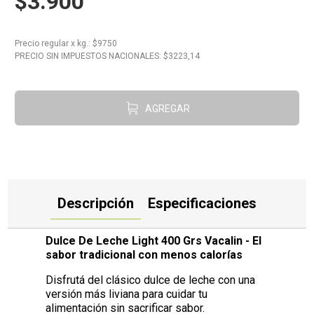
$3.900
10
.
Carne
Precio regular
x
kg.
: $
9750
PRECIO SIN IMPUESTOS NACIONALES: $
3223,14
AGREGAR
Descripción
Especificaciones
Dulce De Leche Light 400 Grs Vacalin - El
sabor tradicional con menos calorías
Disfrutá del clásico dulce de leche con una
versión más liviana para cuidar tu
alimentación sin sacrificar sabor.