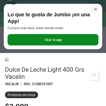
×
Lo que te gusta de Jumbo ¡en una
Buscar...
0
App!
Comprá más fácil, estés donde estés.
Seleccioná el método de entrega
Términos más buscados
1
.
Vanish
Usar la app
Lácteos
Dulce de Leche
Dulce De Leche Light 400 Grs Vacalin
2
.
Cafe
3
.
Leche
4
.
Valijas
Dulce De Leche Light 400 Grs
5
.
Cerveza
Vacalin
6
.
Galletitas
VACALIN
SKU
:
21280161007
7
.
Yerba
Producto sin stock
8
.
Fideos
9
.
Juguetes