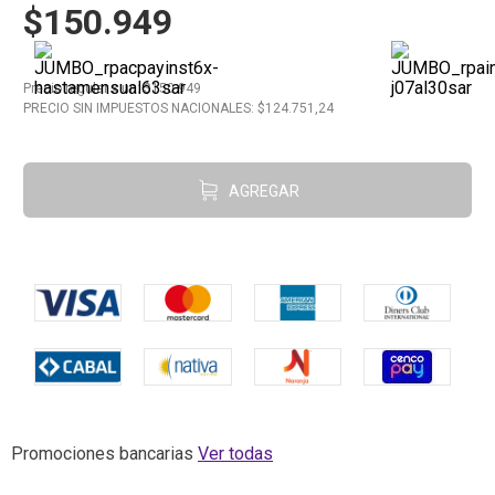
$150.949
10
.
Carne
Precio regular
x
un
: $
150.949
PRECIO SIN IMPUESTOS NACIONALES: $
124.751,24
AGREGAR
Promociones bancarias
Ver todas