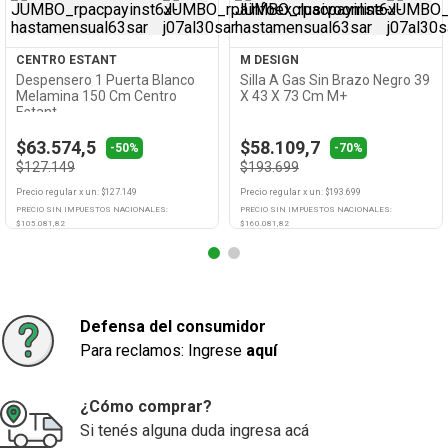
CENTRO ESTANT
M DESIGN
Despensero 1 Puerta Blanco
Silla A Gas Sin Brazo Negro 39
Melamina 150 Cm Centro
X 43 X 73 Cm M+
Estant
$63.574,5
$58.109,7
-50%
-70%
$127.149
$193.699
Precio regular
x
un
: $
127.149
Precio regular
x
un
: $
193.699
PRECIO SIN IMPUESTOS NACIONALES:
PRECIO SIN IMPUESTOS NACIONALES:
$
105.081,82
$
160.081,82
Agregar
Agregar
Defensa del consumidor
Para reclamos: Ingrese
aquí
¿Cómo comprar?
Si tenés alguna duda ingresa acá