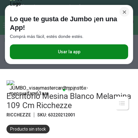
×
Lo que te gusta de Jumbo ¡en una
Buscar...
0
App!
Comprá más fácil, estés donde estés.
Seleccioná el método de entrega
Términos más buscados
1
.
Vanish
Usar la app
Hogar y textil
Muebles
Muebles de Oficina
Escritorio Mesina
Blanco Melamina 109 Cm Ricchezze
2
.
Cafe
3
.
Leche
4
.
Cerveza
5
.
Escritorio Mesina Blanco Melamina
Galletitas
109 Cm Ricchezze
6
.
Yerba
RICCHEZZE
SKU
:
63220212001
7
.
Fideos
8
.
Juguetes
Producto sin stock
9
.
Valijas