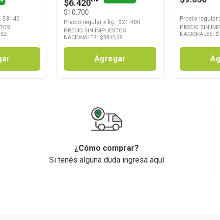
$6.420
$10.700
: $
3140
Precio regular
Precio regular
x
kg.
: $
21.400
STOS
PRECIO SIN I
PRECIO SIN IMPUESTOS
,52
NACIONALES: $
NACIONALES: $
8842,98
gar
Agregar
Ag
¿Cómo comprar?
Si tenés alguna duda ingresá aquí