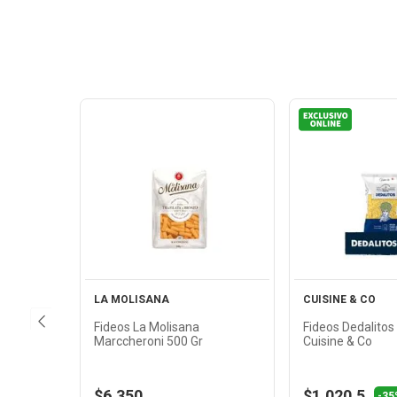
Ver
Ver
Producto
Produ
LA MOLISANA
CUISINE & CO
Fideos La Molisana
Fideos Dedalitos
Marccheroni 500 Gr
Cuisine & Co
$6.350
$1.020,5
-35