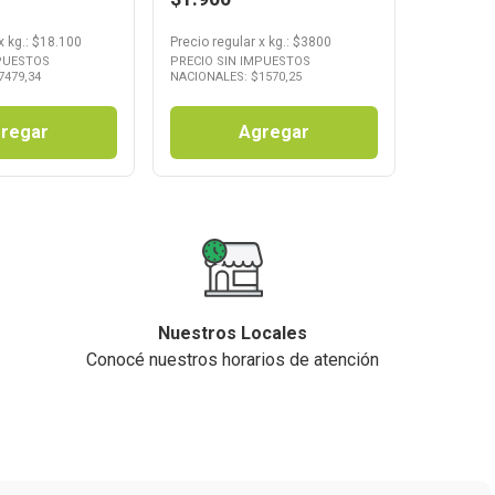
x
kg.
: $
18.100
Precio regular
x
kg.
: $
3800
MPUESTOS
PRECIO SIN IMPUESTOS
7479,34
NACIONALES: $
1570,25
regar
Agregar
Nuestros Locales
Conocé nuestros horarios de atención