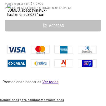
Precio regular
x
un
: $
710.900
10
.
Carne
PRECIO SIN IMPUESTOS NACIONALES: $
587.520,66
AGREGAR
Promociones bancarias
Ver todas
Condiciones para cambios y devoluciones