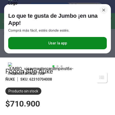
×
Lo que te gusta de Jumbo ¡en una
Buscar...
0
App!
Comprá más fácil, estés donde estés.
Seleccioná el método de entrega
Términos más buscados
1
.
Vanish
Usar la app
Tiempo Libre
Aire Libre
Piletas y Accesorios
Fogon 80p ñuke
2
.
Cafe
3
.
Leche
4
.
Cerveza
Fogon 80p ñuke
5
.
Galletitas
ÑUKE
SKU
:
62310704008
6
.
Yerba
Producto sin stock
7
.
Fideos
$710.900
8
.
Juguetes
9
.
Valijas