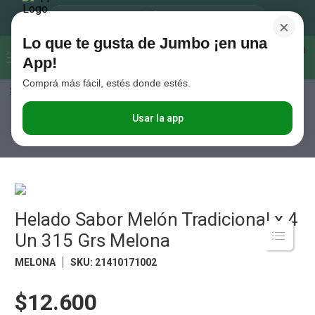
×
Lo que te gusta de Jumbo ¡en una
Buscar...
0
App!
Comprá más fácil, estés donde estés.
Seleccioná el método de entrega
Términos más buscados
1
.
Vanish
Usar la app
Congelados
Helados y Postres
Helados
Helado Sabor Melón
Tradicional x 4 Un 315 Grs Melona
2
.
Cafe
3
.
Leche
4
.
Galletitas
5
.
Helado Sabor Melón Tradicional x 4
Cerveza
Un 315 Grs Melona
6
.
Juguetes
MELONA
SKU
:
21410171002
7
.
Yerba
8
.
Fideos
$12.600
9
.
Carne