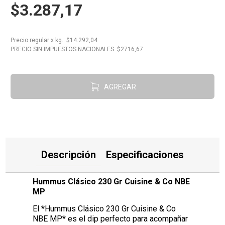
$3.287,17
10
.
Carne
Precio regular
x
kg.
: $
14.292,04
PRECIO SIN IMPUESTOS NACIONALES: $
2716,67
AGREGAR
Descripción
Especificaciones
Hummus Clásico 230 Gr Cuisine & Co NBE
MP
El *Hummus Clásico 230 Gr Cuisine & Co
NBE MP* es el dip perfecto para acompañar