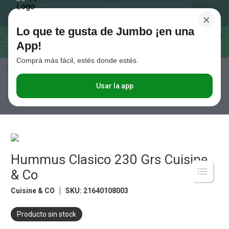
×
Lo que te gusta de Jumbo ¡en una
Buscar...
0
App!
Comprá más fácil, estés donde estés.
Seleccioná el método de entrega
Términos más buscados
1
.
Vanish
Usar la app
Almacén
Conservas
Conservas de Carne
Hummus Clasico 230
Grs Cuisine & Co
2
.
Cafe
3
.
Leche
4
.
Cerveza
5
.
Hummus Clasico 230 Grs Cuisine
Galletitas
& Co
6
.
Yerba
Cuisine & CO
SKU
:
21640108003
7
.
Fideos
8
.
Juguetes
Producto sin stock
9
.
Valijas