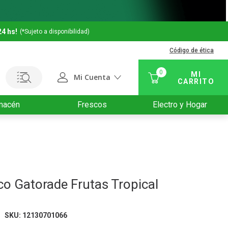
24 hs!
(*Sujeto a disponibilidad)
Código de ética
0
Mi Cuenta
macén
Frescos
Electro y Hogar
co Gatorade Frutas Tropical
SKU
:
12130701066