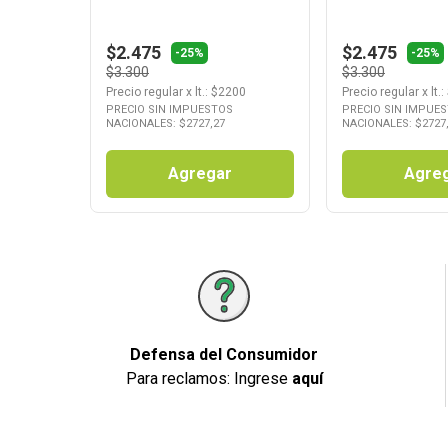
$2.475
$2.475
-25%
-25%
$3.300
$3.300
Precio regular
x
lt.
: $
2200
Precio regular
x
lt.
:
PRECIO SIN IMPUESTOS
PRECIO SIN IMPUE
NACIONALES: $
2727,27
NACIONALES: $
2727
Agregar
Agre
Defensa del Consumidor
Para reclamos: Ingrese
aquí