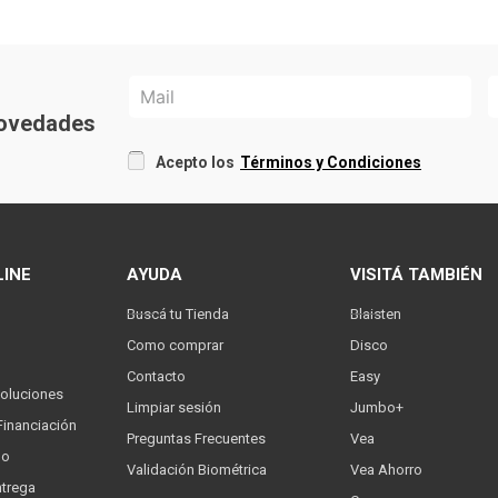
 novedades
Acepto los
Términos y Condiciones
LINE
AYUDA
VISITÁ TAMBIÉN
Buscá tu Tienda
Blaisten
Como comprar
Disco
Contacto
Easy
oluciones
Limpiar sesión
Jumbo+
Financiación
Preguntas Frecuentes
Vea
go
Validación Biométrica
Vea Ahorro
trega