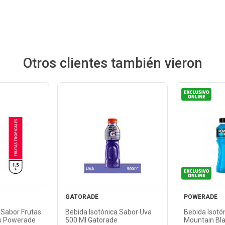
Otros clientes también vieron
Ver
cto
Producto
Pr
GATORADE
POWERADE
 Sabor Frutas
Bebida Isotónica Sabor Uva
Bebida Isotó
ts Powerade
500 Ml Gatorade
Mountain Bla