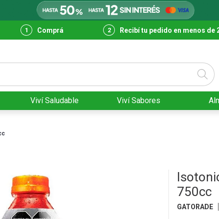
Comprá
Recibí tu pedido en menos de 
Viví Saludable
Viví Sabores
Al
cc
Isotoni
750cc
GATORADE