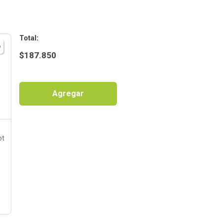
:
$
187.850
Agregar
ot