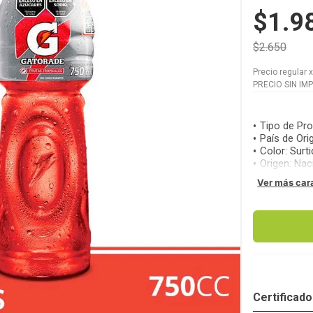
$1.9
$2.650
Precio regular
PRECIO SIN IM
Tipo de Pr
País de Ori
Color
:
Surt
Origen
:
Nac
Ver más car
Certificad