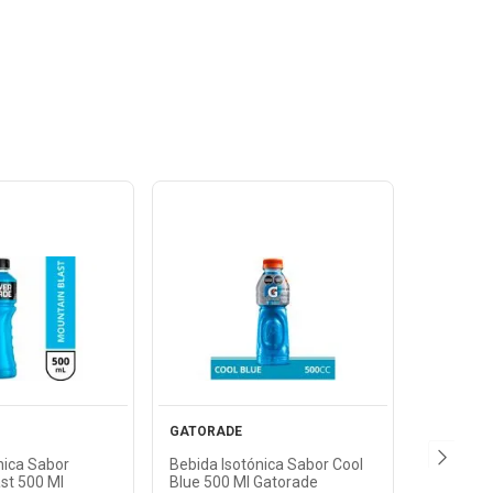
Ver
Ver
oducto
Producto
GATORADE
nica Sabor
Bebida Isotónica Sabor Cool
st 500 Ml
Blue 500 Ml Gatorade