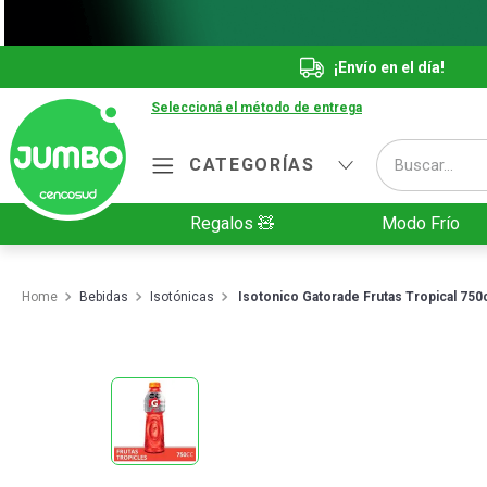
¡Envío en el día!
Seleccioná el método de entrega
Buscar...
CATEGORÍAS
Términos más buscados
Regalos 🧸
Modo Frío
1
.
Vanish
2
.
Cafe
Bebidas
Isotónicas
Isotonico Gatorade Frutas Tropical 750
3
.
Leche
4
.
Cerveza
5
.
Galletitas
6
.
Yerba
7
.
Fideos