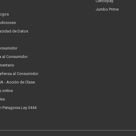
Cencopay
Jumbo Prime
logos
ndiciones
ivacidad de Datos
a
onsumidor
a al Consumidor
mentario
Defensa al Consumidor
 - Acción de Clase
s online
les
n Patagonia Ley 3444