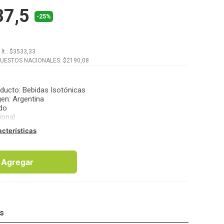
87,5
-25%
x
lt.
: $
3533,33
PUESTOS NACIONALES: $
2190,08
oducto
:
Bebidas Isotónicas
gen
:
Argentina
ido
ional
acterísticas
Agregar
os