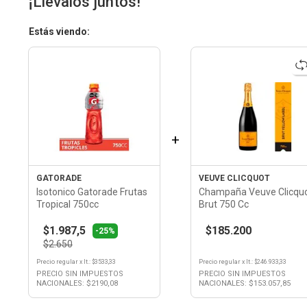
¡Llevalos juntos!
Estás viendo:
+
GATORADE
VEUVE CLICQUOT
Isotonico Gatorade Frutas
Champaña Veuve Clicqu
Tropical 750cc
Brut 750 Cc
$1.987,5
$185.200
-25%
$2.650
Precio regular
x
lt.
: $
3533,33
Precio regular
x
lt.
: $
246.933,33
PRECIO SIN IMPUESTOS
PRECIO SIN IMPUESTOS
NACIONALES: $
2190,08
NACIONALES: $
153.057,85