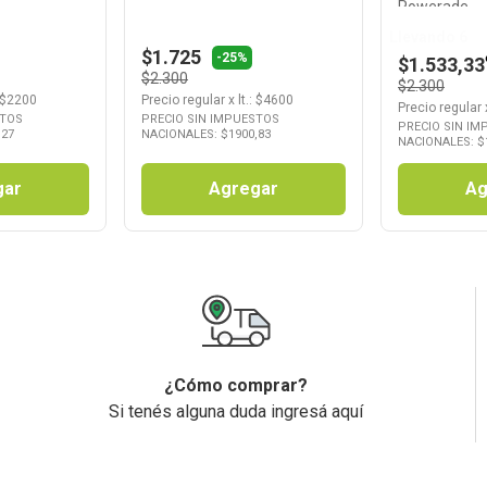
Powerade
Llevando 6
$1.725
-25%
$1.533,33
$2.300
$2.300
 $
2200
Precio regular
x
lt.
: $
4600
Precio regular
STOS
PRECIO SIN IMPUESTOS
PRECIO SIN I
,27
NACIONALES: $
1900,83
NACIONALES: $
gar
Agregar
Ag
¿Cómo comprar?
Si tenés alguna duda ingresá aquí