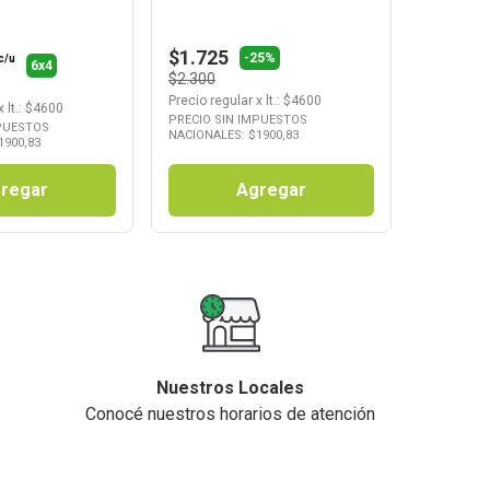
$1.725
-25%
c/u
6x4
$2.300
Precio regular
x
lt.
: $
4600
x
lt.
: $
4600
PRECIO SIN IMPUESTOS
MPUESTOS
NACIONALES: $
1900,83
1900,83
regar
Agregar
Nuestros Locales
Conocé nuestros horarios de atención