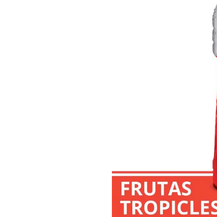
8
.
Juguetes
9
.
Valijas
10
.
Carne