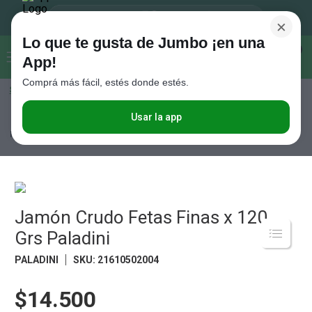
×
Lo que te gusta de Jumbo ¡en una
Buscar...
0
App!
Comprá más fácil, estés donde estés.
Seleccioná el método de entrega
Términos más buscados
1
.
Vanish
Usar la app
Quesos y Fiambres
Fiambres
Jamón Cocido y Crudo
Jamón Crudo
Fetas Finas x 120 Grs Paladini
2
.
Cafe
3
.
Leche
4
.
Cerveza
5
.
Jamón Crudo Fetas Finas x 120
Galletitas
Grs Paladini
6
.
Yerba
PALADINI
SKU
:
21610502004
7
.
Fideos
8
.
Juguetes
$14.500
9
.
Valijas