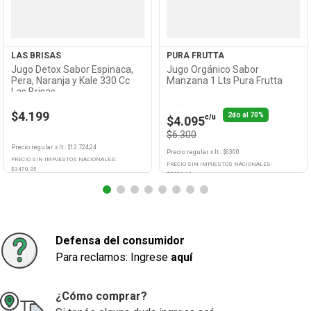
LAS BRISAS
PURA FRUTTA
Jugo Detox Sabor Espinaca,
Jugo Orgánico Sabor
Pera, Naranja y Kale 330 Cc
Manzana 1 Lts Pura Frutta
Las Brisas
Llevando 2
$4.199
2do al 70%
c/u
$4.095
$6.300
Precio regular
x
lt.
: $
12.724,24
Precio regular
x
lt.
: $
6300
PRECIO SIN IMPUESTOS NACIONALES:
PRECIO SIN IMPUESTOS NACIONALES:
$
3470,25
$
5206,61
Agregar
Agregar
Defensa del consumidor
Para reclamos: Ingrese
aquí
¿Cómo comprar?