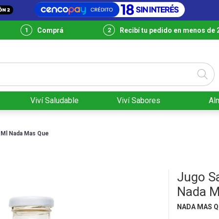
Comprá
Recibí tu pedido en menos de 
Viví Saludable
Viví Sabores
Al
 Ml Nada Mas Que
Jugo S
Nada M
NADA MAS 