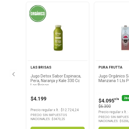
Ver
Ver
Producto
Produ
LAS BRISAS
PURA FRUTTA
Jugo Detox Sabor Espinaca,
Jugo Orgánico S
Pera, Naranja y Kale 330 Cc
Manzana 1 Lts P
Las Brisas
Llevando 2
$4.199
2do
c/u
$4.095
$6.300
Precio regular
x
lt.
: $
12.724,24
Precio regular
x
lt.
:
PRECIO SIN IMPUESTOS
PRECIO SIN IMPUE
NACIONALES: $
3470,25
NACIONALES: $
5206