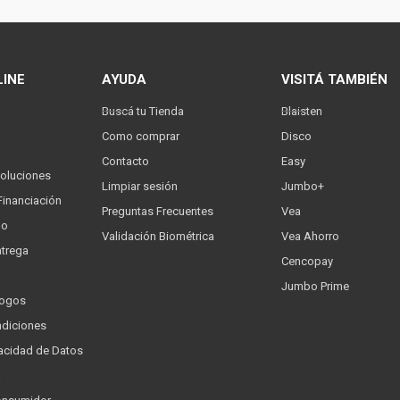
LINE
AYUDA
VISITÁ TAMBIÉN
Buscá tu Tienda
Blaisten
Como comprar
Disco
Contacto
Easy
oluciones
Limpiar sesión
Jumbo+
Financiación
Preguntas Frecuentes
Vea
go
Validación Biométrica
Vea Ahorro
trega
Cencopay
Jumbo Prime
logos
ndiciones
ivacidad de Datos
a