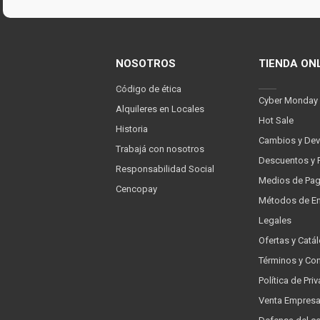
NOSOTROS
TIENDA ON
Código de ética
Cyber Monday
Alquileres en Locales
Hot Sale
Historia
Cambios y Dev
Trabajá con nosotros
Descuentos y 
Responsabilidad Social
Medios de Pa
Cencopay
Métodos de En
Legales
Ofertas y Catá
Términos y Co
Política de Pr
Venta Empres