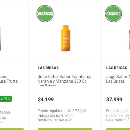
Ver
cto
Producto
Pr
LAS BRISAS
LAS BRISAS
abor
Jugo Detox Sabor Zanahoria,
Jugo Sabor 
ura Frutta
Naranja y Manzana 330 Cc
Las Brisas
Las Brisas
$4.199
$7.999
 al 70%
Precio regular
x
lt.
: $
12.724,24
Precio regular
 $
6300
PRECIO SIN IMPUESTOS
PRECIO SIN I
STOS
NACIONALES: $
3470,25
NACIONALES: $
,61