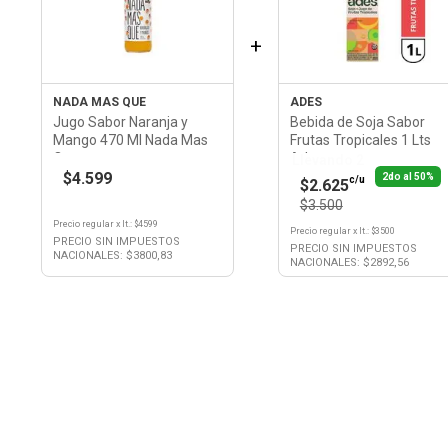
+
NADA MAS QUE
ADES
Jugo Sabor Naranja y
Bebida de Soja Sabor
Mango 470 Ml Nada Mas
Frutas Tropicales 1 Lts
Que
Ades
Llevando 2
$4.599
2do al 50%
c/u
$2.625
$3.500
Precio regular
x
lt.
: $
4599
Precio regular
x
lt.
: $
3500
PRECIO SIN IMPUESTOS
PRECIO SIN IMPUESTOS
NACIONALES: $
3800,83
NACIONALES: $
2892,56