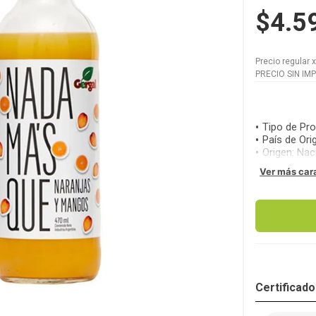
$4.5
Precio regular
PRECIO SIN IM
Tipo de Pr
País de Ori
Origen
:
Nac
Ver más car
Certificad