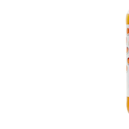
8
.
Juguetes
9
.
Valijas
10
.
Carne