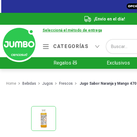
¡Envío en el día!
Seleccioná el método de entrega
Buscar...
CATEGORÍAS
Términos más buscados
Regalos 🧸
Exclusivos
1
.
Vanish
2
.
Cafe
Bebidas
Jugos
Frescos
Jugo Sabor Naranja y Mango 470
3
.
Leche
4
.
Cerveza
5
.
Galletitas
6
.
Yerba
7
.
Fideos