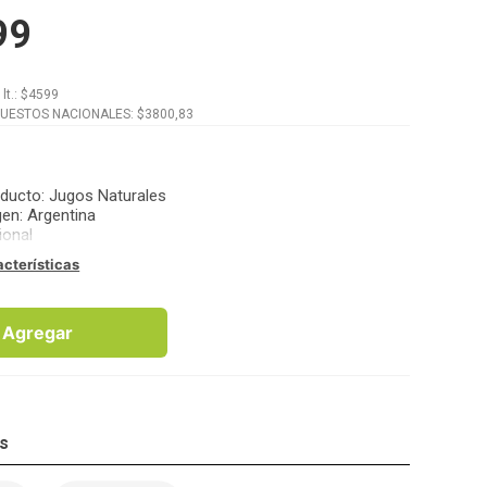
99
x
lt.
: $
4599
PUESTOS NACIONALES: $
3800,83
oducto
:
Jugos Naturales
gen
:
Argentina
ional
acterísticas
Agregar
os