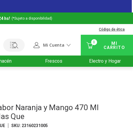
24 hs!
(*Sujeto a disponibilidad)
Código de ética
0
Mi Cuenta
macén
Frescos
Electro y Hogar
abor Naranja y Mango 470 Ml
as Que
QUE
SKU
:
23160231005