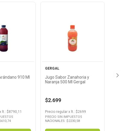
Ver
Ver
oducto
Producto
GERGAL
Arándano 910 Ml
Jugo Sabor Zanahoria y
Naranja 500 Ml Gergal
$2.699
x
lt.
: $
8790,11
Precio regular
x
lt.
: $
2699
MPUESTOS
PRECIO SIN IMPUESTOS
6610,74
NACIONALES: $
2230,58