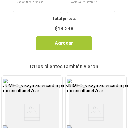
NACIONALES: $
2230,58
NACIONALES: $
8718,18
:
$
13.248
Agregar
Otros clientes también vieron
Ver
Ver
Producto
Producto