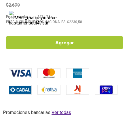
$2.699
10
.
Carne
Precio regular
x
un
: $
674,75
PRECIO SIN IMPUESTOS NACIONALES: $
2230,58
Agregar
Promociones bancarias
Ver todas