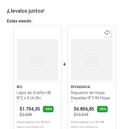
¡Llevalos juntos!
Estás viendo:
+
BIC
RIVADAVIA
Lápiz de Grafito HB
Repuesto de Hojas
N°2 x 4 Un Bic
Rayadas N°3 96 Hojas
Evolution
Rivadavia
$1.754,35
$6.856,85
-35%
-35%
$2.699
$10.549
Precio regular
x
un
: $
674,75
Precio regular
x
un
: $
10.549
PRECIO SIN IMPUESTOS
PRECIO SIN IMPUESTOS