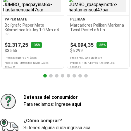
PAPER MATE
PELIKAN
Bolígrafo Paper Mate
Marcadores Pelikan Markana
Kilometrico InkJoy 1.0 Mm x 4
Twist Pastel x 6 Un
Un
$2.317,25
$4.094,35
-35%
-35%
$3.565
$6.299
Precio regular
x
un
: $
3565
Precio regular
x
un
: $
6299
PRECIO SIN IMPUESTOS NACIONALES:
PRECIO SIN IMPUESTOS NACIONALES:
$
2946,28
$
5205,79
Agregar
Agregar
Defensa del consumidor
Para reclamos: Ingrese
aquí
¿Cómo comprar?
Si tenés alguna duda ingresa acá