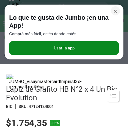
×
Lo que te gusta de Jumbo ¡en una
Buscar...
0
App!
Comprá más fácil, estés donde estés.
Seleccioná el método de entrega
Términos más buscados
1
.
Vanish
Usar la app
Tiempo Libre
Librería
Bolígrafos, Lápices y Marcadores
Lápiz de
Grafito HB N°2 x 4 Un Bic Evolution
2
.
Cafe
3
.
Leche
4
.
Valijas
5
.
Lápiz de Grafito HB N°2 x 4 Un Bic
Cerveza
Evolution
6
.
Galletitas
BIC
SKU
:
47124124001
7
.
Yerba
8
.
Fideos
$1.754,35
-35%
9
.
Juguetes