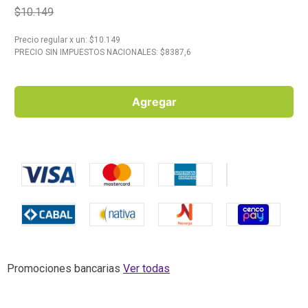
$10.149
10
.
Carne
Precio regular
x
un
: $
10.149
PRECIO SIN IMPUESTOS NACIONALES: $
8387,6
Agregar
Promociones bancarias
Ver todas