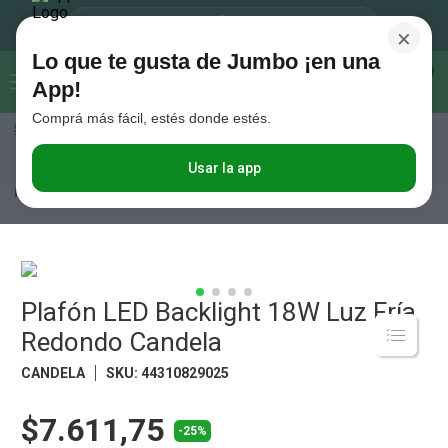
×
Lo que te gusta de Jumbo ¡en una
Buscar...
0
App!
Comprá más fácil, estés donde estés.
Seleccioná el método de entrega
Términos más buscados
1
.
Vanish
Usar la app
Hogar y textil
Ferretería
Lámparas
Plafón LED Backlight 18W Luz
Fría Redondo Candela
2
.
Cafe
3
.
Leche
4
.
Valijas
5
.
Plafón LED Backlight 18W Luz Fría
Cerveza
Redondo Candela
6
.
Galletitas
CANDELA
SKU
:
44310829025
7
.
Yerba
8
.
Fideos
$7.611,75
-25%
9
.
Juguetes