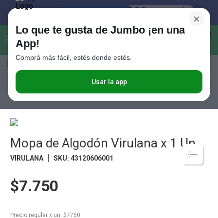
×
Lo que te gusta de Jumbo ¡en una
Buscar...
0
App!
Comprá más fácil, estés donde estés.
Seleccioná el método de entrega
Términos más buscados
1
.
Vanish
Usar la app
Limpieza
Accesorios de Limpieza
Mopa de Algodón Virulana x 1 Un
2
.
Cafe
3
.
Leche
4
.
Valijas
Mopa de Algodón Virulana x 1 Un
5
.
Cerveza
VIRULANA
SKU
:
43120606001
6
.
Galletitas
$7.750
7
.
Yerba
8
.
Fideos
Precio regular
x
un
: $
7750
9
.
Juguetes