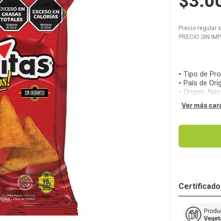
$3.0
Precio regular
PRECIO SIN IM
Tipo de Pr
País de Ori
Origen
:
Nac
Ver más car
Certificad