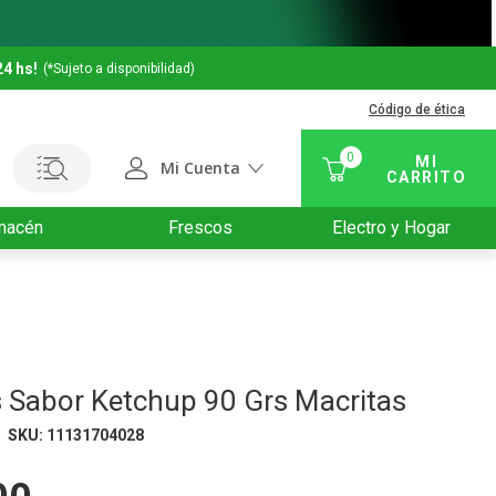
24 hs!
(*Sujeto a disponibilidad)
Código de ética
0
Mi Cuenta
macén
Frescos
Electro y Hogar
 Sabor Ketchup 90 Grs Macritas
SKU
:
11131704028