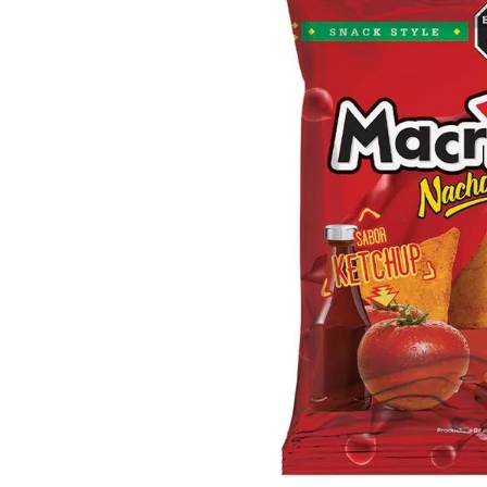
8
.
Fideos
9
.
Carne
10
.
Aceite