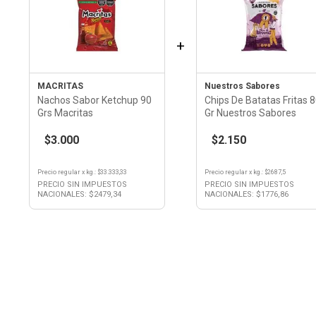
+
MACRITAS
Nuestros Sabores
Nachos Sabor Ketchup 90
Chips De Batatas Fritas 
Grs Macritas
Gr Nuestros Sabores
$3.000
$2.150
Precio regular
x
kg.
: $
33.333,33
Precio regular
x
kg.
: $
2687,5
PRECIO SIN IMPUESTOS
PRECIO SIN IMPUESTOS
NACIONALES: $
2479,34
NACIONALES: $
1776,86