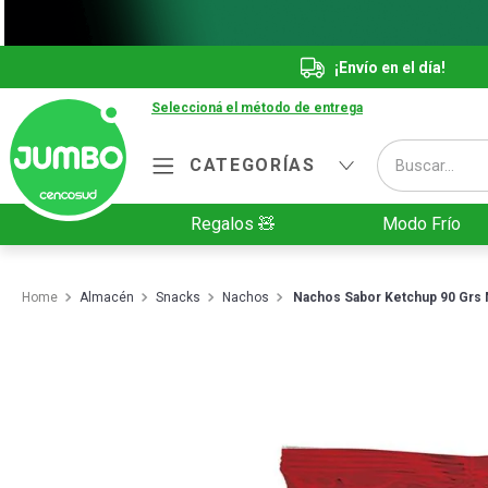
¡Envío en el día!
Seleccioná el método de entrega
Buscar...
CATEGORÍAS
Términos más buscados
Regalos 🧸
Modo Frío
1
.
Vanish
2
.
Cafe
Almacén
Snacks
Nachos
Nachos Sabor Ketchup 90 Grs 
3
.
Leche
4
.
Galletitas
5
.
Cerveza
6
.
Juguetes
7
.
Yerba