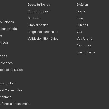
Buscá tu Tienda
Blaisten
Como comprar
Disco
Contacto
Easy
oluciones
Limpiar sesión
Jumbo+
Financiación
Preguntas Frecuentes
Vea
go
Validación Biométrica
Vea Ahorro
trega
Cencopay
Jumbo Prime
logos
ndiciones
ivacidad de Datos
a
onsumidor
a al Consumidor
mentario
Defensa al Consumidor