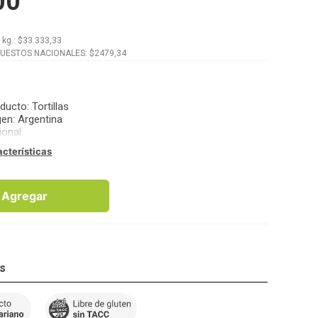
00
x
kg.
: $
33.333,33
PUESTOS NACIONALES: $
2479,34
oducto
:
Tortillas
gen
:
Argentina
ional
acterísticas
Agregar
os