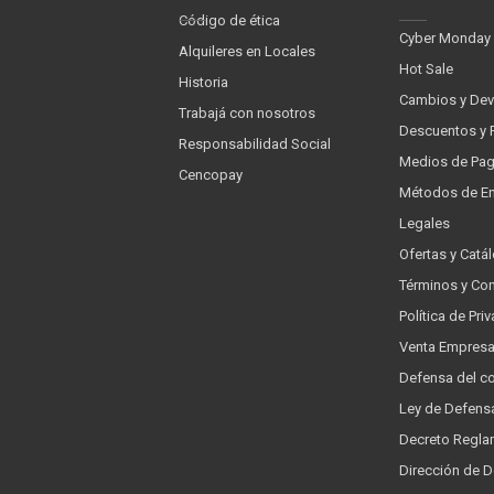
Código de ética
Cyber Monday
Alquileres en Locales
Hot Sale
Historia
Cambios y Dev
Trabajá con nosotros
Descuentos y 
Responsabilidad Social
Medios de Pa
Cencopay
Métodos de En
Legales
Ofertas y Catá
Términos y Co
Política de Pr
Venta Empres
Defensa del c
Ley de Defens
Decreto Regla
Dirección de 