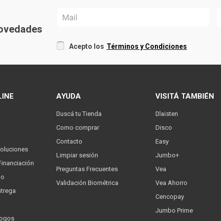
 novedades
Acepto los
Términos y Condiciones
LINE
AYUDA
VISITÁ TAMBIÉN
Buscá tu Tienda
Blaisten
Como comprar
Disco
Contacto
Easy
oluciones
Limpiar sesión
Jumbo+
Financiación
Preguntas Frecuentes
Vea
go
Validación Biométrica
Vea Ahorro
trega
Cencopay
Jumbo Prime
logos