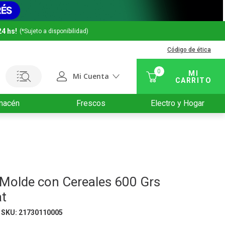
24 hs!
(*Sujeto a disponibilidad)
Código de ética
0
Mi Cuenta
macén
Frescos
Electro y Hogar
 Molde con Cereales 600 Grs
t
SKU
:
21730110005