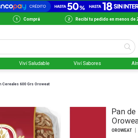
Comprá
Recibí tu pedido en menos de 
Viví Saludable
Viví Sabores
Al
n Cereales 600 Grs Oroweat
Pan de
Orowea
OROWEAT