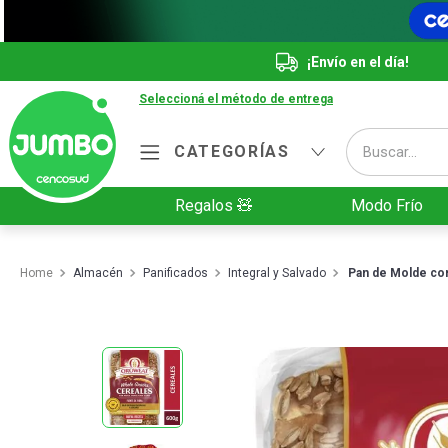
¡Envío en el día!
Seleccioná el método de entrega
Buscar...
CATEGORÍAS
Términos más buscados
Regalos 🧸
Modo Frío
1
.
Vanish
2
.
Cafe
Almacén
Panificados
Integral y Salvado
Pan de Molde co
3
.
Leche
4
.
Galletitas
5
.
Cerveza
6
.
Juguetes
7
.
Yerba