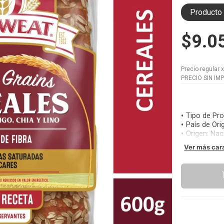
Producto 
$9.0
Precio regular
PRECIO SIN IM
Tipo de Pr
País de Ori
Origen
:
Nac
Ver más car