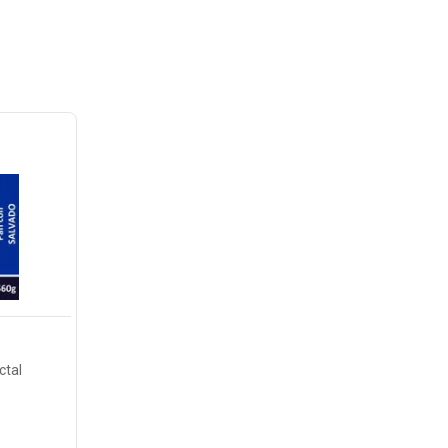
o
ctal