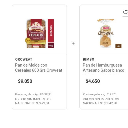
+
OROWEAT
BIMBO
Pan de Molde con
Pan de Hamburguesa
Cereales 600 Grs Oroweat
Artesano Sabor blanco
240 Grs x 4 Un Bimbo
$9.050
$4.650
Precio regular
x
kg.
: $
15.083,33
Precio regular
x
kg.
: $
19.375
PRECIO SIN IMPUESTOS
PRECIO SIN IMPUESTOS
NACIONALES: $
7479,34
NACIONALES: $
3842,98