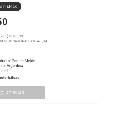
sin stock
50
x
kg.
: $
15.083,33
PUESTOS NACIONALES: $
7479,34
oducto
:
Pan de Molde
gen
:
Argentina
ional
acterísticas
AGREGAR