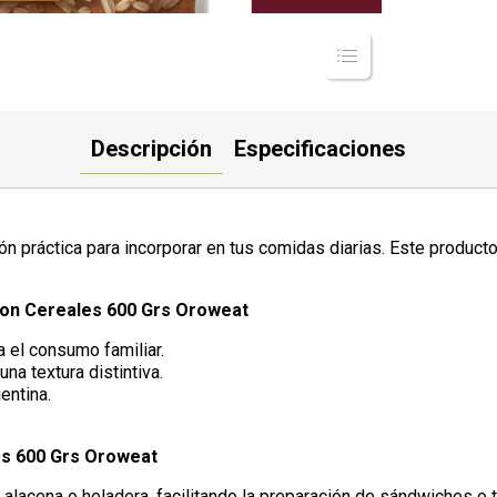
Descripción
Especificaciones
práctica para incorporar en tus comidas diarias. Este producto d
con Cereales 600 Grs Oroweat
 el consumo familiar.
na textura distintiva.
entina.
es 600 Grs Oroweat
u alacena o heladera, facilitando la preparación de sándwiches o 