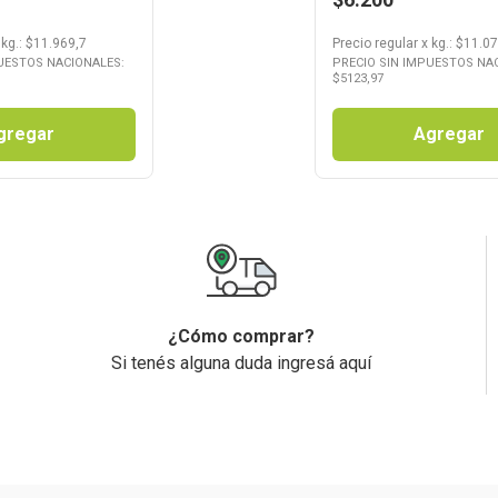
x
kg.
: $
11.969,7
Precio regular
x
kg.
: $
11.07
UESTOS NACIONALES:
PRECIO SIN IMPUESTOS NA
$
5123,97
gregar
Agregar
¿Cómo comprar?
Si tenés alguna duda ingresá aquí