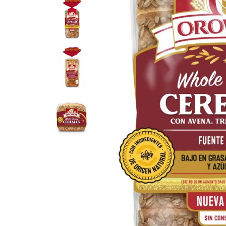
8
.
Fideos
9
.
Carne
10
.
Aceite