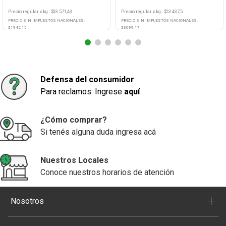
Precio regular
x
kg.
: $
33.571,43
Precio regular
x
kg.
: $
23.437,5
PRECIO SIN IMPUESTOS NACIONALES:
PRECIO SIN IMPUESTOS NACIONALES:
$
1942,15
$
3099,17
Agregar
Agregar
Defensa del consumidor
Para reclamos: Ingrese
aquí
¿Cómo comprar?
Si tenés alguna duda ingresa acá
Nuestros Locales
Conoce nuestros horarios de atención
+
Nosotros