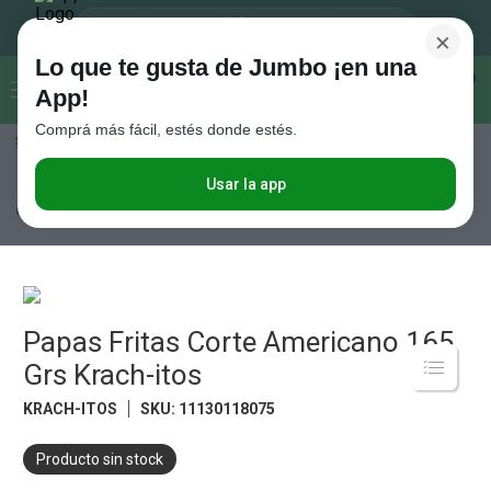
×
Lo que te gusta de Jumbo ¡en una
Buscar...
0
App!
Comprá más fácil, estés donde estés.
Seleccioná el método de entrega
Términos más buscados
1
.
Vanish
Usar la app
Almacén
Snacks
Papas Fritas
Papas Fritas Corte Americano 165
Grs Krach-itos
2
.
Cafe
3
.
Leche
4
.
Cerveza
5
.
Papas Fritas Corte Americano 165
Galletitas
Grs Krach-itos
6
.
Yerba
KRACH-ITOS
SKU
:
11130118075
7
.
Fideos
8
.
Juguetes
Producto sin stock
9
.
Valijas