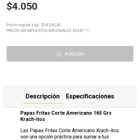
$4.050
10
.
Carne
Precio regular
x
kg.
: $
24.545,45
PRECIO SIN IMPUESTOS NACIONALES: $
3347,11
AGREGAR
Descripción
Especificaciones
Papas Fritas Corte Americano 165 Grs
Krach-itos
Las Papas Fritas Corte Americano Krach-itos
son una opción práctica para sumar a tus