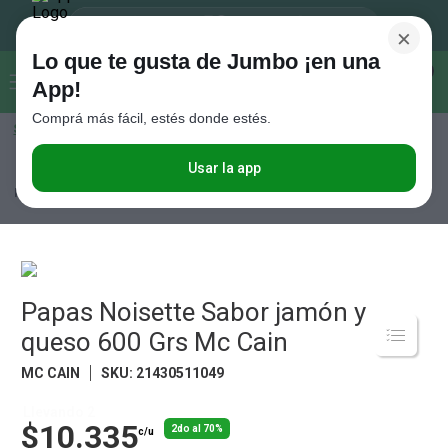
×
Lo que te gusta de Jumbo ¡en una
Buscar...
0
App!
Comprá más fácil, estés donde estés.
Seleccioná el método de entrega
Términos más buscados
1
.
Vanish
Usar la app
Congelados
Papas
Papas Noisette Sabor jamón y queso 600 Grs
Mc Cain
2
.
Cafe
3
.
Leche
4
.
Galletitas
5
.
Papas Noisette Sabor jamón y
Cerveza
queso 600 Grs Mc Cain
6
.
Juguetes
MC CAIN
SKU
:
21430511049
7
.
Yerba
8
.
Fideos
Llevando 2
$10.335
2do al 70%
c/u
9
.
Carne