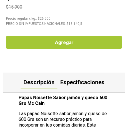
$15.900
10
.
Aceite
Precio regular
x
kg.
: $
26.500
PRECIO SIN IMPUESTOS NACIONALES: $
13.140,5
Agregar
Descripción
Especificaciones
Papas Noisette Sabor jamón y queso 600
Grs Mc Cain
Las papas Noisette sabor jamón y queso de
600 Grs son un recurso práctico para
incorporar en tus comidas diarias. Este