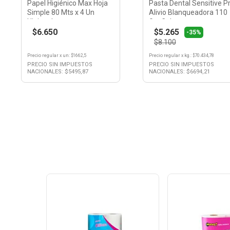
Papel Higiénico Max Hoja
Pasta Dental Sensitive P
Simple 80 Mts x 4 Un
Alivio Blanqueadora 110
Higienol
Grs Colgate
$6.650
$5.265
-35%
$8.100
Precio regular
x
un
: $
1662,5
Precio regular
x
kg.
: $
70.434,78
PRECIO SIN IMPUESTOS
PRECIO SIN IMPUESTOS
NACIONALES: $
5495,87
NACIONALES: $
6694,21
Ver
Ver