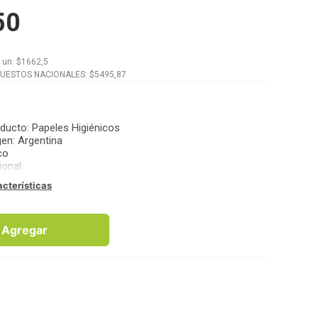
50
x
un
: $
1662,5
PUESTOS NACIONALES: $
5495,87
oducto
:
Papeles Higiénicos
gen
:
Argentina
co
ional
acterísticas
Agregar