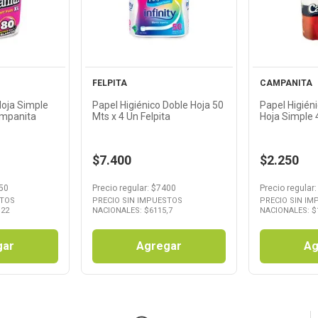
cto
Producto
Pr
FELPITA
CAMPANITA
Hoja Simple
Papel Higiénico Doble Hoja 50
Papel Higién
ampanita
Mts x 4 Un Felpita
Hoja Simple 
$7.400
$2.250
50
Precio regular
: $
7400
Precio regular
:
STOS
PRECIO SIN IMPUESTOS
PRECIO SIN I
,22
NACIONALES: $
6115,7
NACIONALES: $
gar
Agregar
Ag