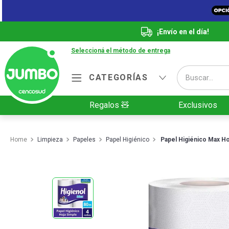
¡Envío en el día!
Seleccioná el método de entrega
Buscar...
CATEGORÍAS
Términos más buscados
Regalos 🧸
Exclusivos
1
.
Vanish
2
.
Cafe
Limpieza
Papeles
Papel Higiénico
Papel Higiénico Max Ho
3
.
Leche
4
.
Valijas
5
.
Cerveza
6
.
Galletitas
7
.
Yerba