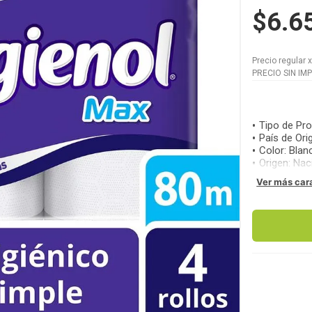
$6.6
Precio regular
PRECIO SIN IM
Tipo de Pr
País de Ori
Color
:
Blan
Origen
:
Nac
Ver más car