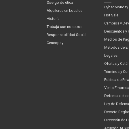
Código de ética
Cyber Monday
Alquileres en Locales
Hot Sale
Historia
Cambios y Dev
Trabajá con nosotros
Descuentos y 
Responsabilidad Social
Medios de Pa
Cencopay
Métodos de En
Legales
Ofertas y Catá
Términos y Co
Política de Pr
Venta Empres
Defensa del c
Ley de Defens
Decreto Regla
Dirección de 
Acuerdo ACYMA