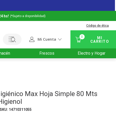
24 hs!
(*Sujeto a disponibilidad)
Código de ética
0
Mi Cuenta
macén
Frescos
Electro y Hogar
igiénico Max Hoja Simple 80 Mts
Higienol
SKU
:
14710311055