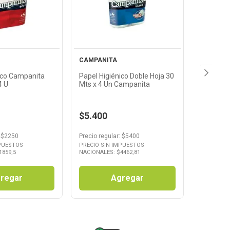
oducto
Producto
CAMPANITA
ico Campanita
Papel Higiénico Doble Hoja 30
4 U
Mts x 4 Un Campanita
$5.400
 $
2250
Precio regular
: $
5400
MPUESTOS
PRECIO SIN IMPUESTOS
1859,5
NACIONALES: $
4462,81
regar
Agregar