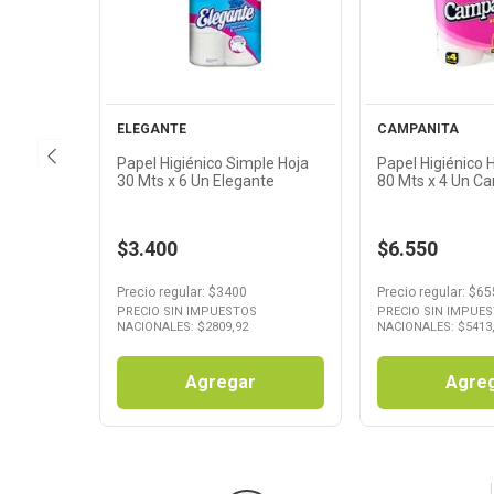
Producto
Produ
ELEGANTE
CAMPANITA
Papel Higiénico Simple Hoja
Papel Higiénico 
30 Mts x 6 Un Elegante
80 Mts x 4 Un C
$3.400
$6.550
Precio regular
: $
3400
Precio regular
: $
65
PRECIO SIN IMPUESTOS
PRECIO SIN IMPUE
NACIONALES: $
2809,92
NACIONALES: $
5413
Agregar
Agre