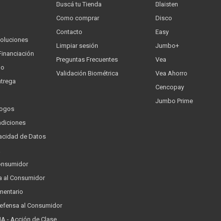
Buscá tu Tienda
Blaisten
Como comprar
Disco
Contacto
Easy
oluciones
Limpiar sesión
Jumbo+
Financiación
Preguntas Frecuentes
Vea
go
Validación Biométrica
Vea Ahorro
trega
Cencopay
Jumbo Prime
logos
ndiciones
ivacidad de Datos
a
onsumidor
a al Consumidor
mentario
Defensa al Consumidor
 - Acción de Clase