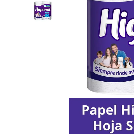
8
.
Fideos
9
.
Juguetes
10
.
Carne