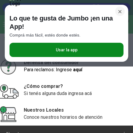
×
Lo que te gusta de Jumbo ¡en una
Buscar...
0
App!
Comprá más fácil, estés donde estés.
Seleccioná el método de entrega
Términos más buscados
1
.
Vanish
Usar la app
2
.
Cafe
Defensa del consumidor
Para reclamos: Ingrese
aquí
3
.
Leche
4
.
Cerveza
¿Cómo comprar?
5
.
Galletitas
Si tenés alguna duda ingresa acá
6
.
Yerba
Nuestros Locales
7
.
Fideos
Conoce nuestros horarios de atención
8
.
Juguetes
9
.
Valijas