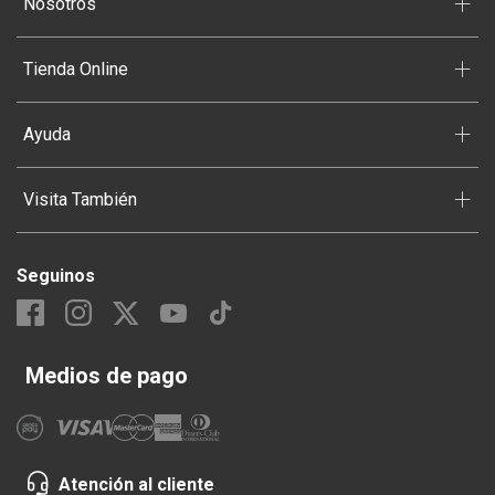
+
Nosotros
10
.
Carne
+
Tienda Online
+
Ayuda
+
Visita También
Seguinos
Medios de pago
Atención al cliente