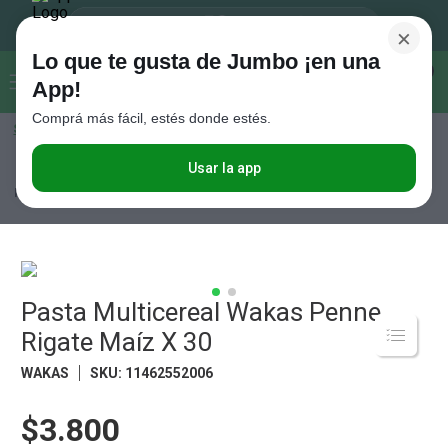
×
Lo que te gusta de Jumbo ¡en una
Buscar...
0
App!
Comprá más fácil, estés donde estés.
Seleccioná el método de entrega
Términos más buscados
1
.
Vanish
Usar la app
Almacén
Pastas Secas y Salsas
Pastas Secas Largas
Pasta
Multicereal Wakas Penne Rigate Maíz X 30
2
.
Cafe
3
.
Leche
4
.
Valijas
5
.
Pasta Multicereal Wakas Penne
Cerveza
Rigate Maíz X 30
6
.
Galletitas
WAKAS
SKU
:
11462552006
7
.
Yerba
8
.
Fideos
$3.800
9
.
Juguetes