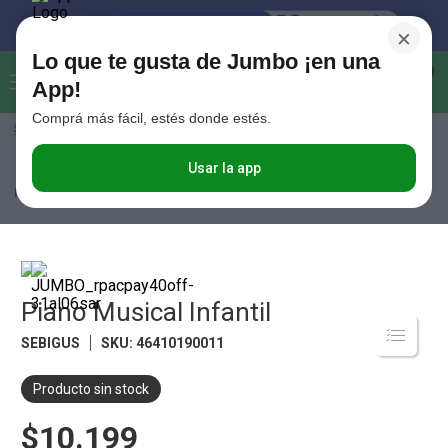
×
Lo que te gusta de Jumbo ¡en una
Buscar...
0
App!
Comprá más fácil, estés donde estés.
Seleccioná el método de entrega
Términos más buscados
1
.
Vanish
Usar la app
Tiempo Libre
Juguetería
Juguetes para Bebés
Piano Musical
Infantil
2
.
Cafe
3
.
Leche
4
.
Valijas
5
.
Piano Musical Infantil
Cerveza
6
.
Galletitas
SEBIGUS
SKU
:
46410190011
7
.
Yerba
Producto sin stock
8
.
Fideos
$10.199
9
.
Juguetes