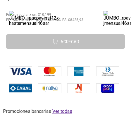
10
.
Carne
Precio regular
x
un
: $
10.199
PRECIO SIN IMPUESTOS NACIONALES: $
8428,93
AGREGAR
Promociones bancarias
Ver todas