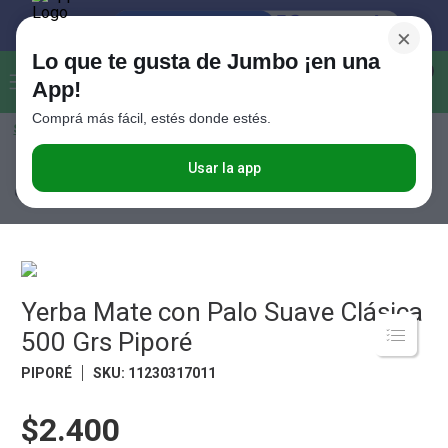
×
Lo que te gusta de Jumbo ¡en una
Buscar...
0
App!
Comprá más fácil, estés donde estés.
Seleccioná el método de entrega
Términos más buscados
1
.
Vanish
Usar la app
Almacén
Desayuno y Merienda
Yerbas
Yerba Mate con Palo Suave
Clásica 500 Grs Piporé
2
.
Cafe
3
.
Leche
4
.
Valijas
5
.
Yerba Mate con Palo Suave Clásica
Cerveza
500 Grs Piporé
6
.
Galletitas
PIPORÉ
SKU
:
11230317011
7
.
Yerba
8
.
Fideos
$2.400
9
.
Juguetes