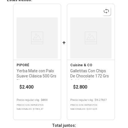
+
PIPORÉ
Cuisine & CO
Yerba Mate con Palo
Galletitas Con Chips
Suave Clásica 500 Grs
De Chocolate 172 Grs
Piporé
Cuisine & Co
$2.400
$2.800
Precio regular
x
kg.
: $
4800
Precio regular
x
kg.
: $
16.279,07
PRECIO SIN IMPUESTOS
PRECIO SIN IMPUESTOS
NACIONALES: $
1983,47
NACIONALES: $
2314,05
: