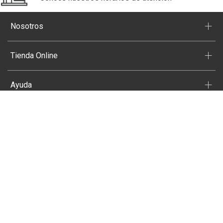
+
Nosotros
+
Tienda Online
+
Ayuda
+
Visita También
Seguinos
Medios de pago