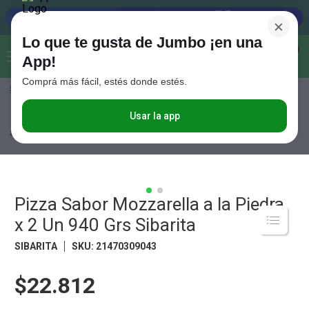
×
Lo que te gusta de Jumbo ¡en una
Buscar...
0
App!
Comprá más fácil, estés donde estés.
Seleccioná el método de entrega
Términos más buscados
1
.
Vanish
Usar la app
Congelados
Comidas Congeladas
Pizzas
Pizza Sabor Mozzarella
a la Piedra x 2 Un 940 Grs Sibarita
2
.
Cafe
3
.
Leche
4
.
Cerveza
Pizza Sabor Mozzarella a la Piedra
5
.
Galletitas
x 2 Un 940 Grs Sibarita
6
.
Juguetes
SIBARITA
SKU
:
21470309043
7
.
Yerba
$22.812
8
.
Fideos
9
.
Carne