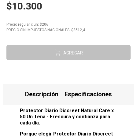
$10.300
10
.
Carne
Precio regular
x
un
: $
206
PRECIO SIN IMPUESTOS NACIONALES: $
8512,4
AGREGAR
Descripción
Especificaciones
Protector Diario Discreet Natural Care x
50 Un Tena - Frescura y confianza para
cada día.
Porque elegir Protector Diario Discreet