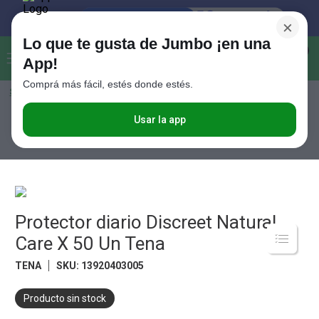
×
Lo que te gusta de Jumbo ¡en una
Buscar...
0
App!
Comprá más fácil, estés donde estés.
Seleccioná el método de entrega
Términos más buscados
1
.
Vanish
Usar la app
Perfumería
Cuidado Personal
Pañales Para Adultos e Incontinencia
Protector diario Discreet Natural Care X 50 Un Tena
2
.
Cafe
3
.
Leche
4
.
Valijas
5
.
Protector diario Discreet Natural
Cerveza
Care X 50 Un Tena
6
.
Galletitas
TENA
SKU
:
13920403005
7
.
Yerba
8
.
Fideos
Producto sin stock
9
.
Juguetes