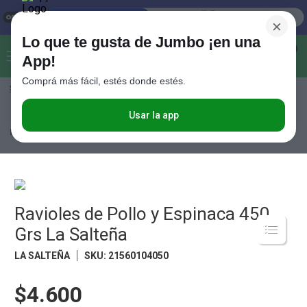
×
Lo que te gusta de Jumbo ¡en una
Buscar...
0
App!
Comprá más fácil, estés donde estés.
Seleccioná el método de entrega
Términos más buscados
1
.
Vanish
Usar la app
Lácteos
Pastas y Tapas
Pastas Rellenas
Ravioles de Pollo y
Espinaca 450 Grs La Salteña
2
.
Cafe
3
.
Leche
4
.
Valijas
5
.
Ravioles de Pollo y Espinaca 450
Cerveza
Grs La Salteña
6
.
Galletitas
LA SALTEÑA
SKU
:
21560104050
7
.
Yerba
8
.
Fideos
$4.600
9
.
Juguetes