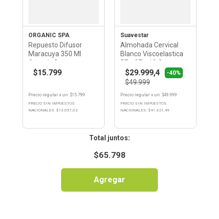
ORGANIC SPA
Suavestar
Repuesto Difusor
Almohada Cervical
Maracuya 350 Ml
Blanco Viscoelastica
Organic Spa
57 x 37 x 12 Cm
Suavestar
$15.799
$29.999,4
-40%
$49.999
Precio regular
x
un
: $
15.799
Precio regular
x
un
: $
49.999
PRECIO SIN IMPUESTOS
PRECIO SIN IMPUESTOS
NACIONALES: $
13.057,02
NACIONALES: $
41.321,49
:
$
65.798
Agregar