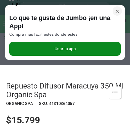
×
Lo que te gusta de Jumbo ¡en una
Buscar...
0
App!
Comprá más fácil, estés donde estés.
Seleccioná el método de entrega
Términos más buscados
1
.
Vanish
Usar la app
Hogar y textil
Decoración
Aromatizadores, Velas y Accesorios
Repuesto Difusor Maracuya 350 Ml Organic Spa
2
.
Cafe
3
.
Leche
4
.
Cerveza
Repuesto Difusor Maracuya 350 Ml
5
.
Galletitas
Organic Spa
6
.
Juguetes
ORGANIC SPA
SKU
:
41310364057
7
.
Yerba
$15.799
8
.
Fideos
9
.
Carne