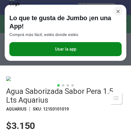
×
Lo que te gusta de Jumbo ¡en una
Buscar...
0
App!
Comprá más fácil, estés donde estés.
Seleccioná el método de entrega
Términos más buscados
1
.
Vanish
Usar la app
Bebidas
Aguas
Aguas Saborizadas
Agua Saborizada Sabor Pera
1.5 Lts Aquarius
2
.
Cafe
3
.
Leche
4
.
Valijas
5
.
Agua Saborizada Sabor Pera 1.5
Cerveza
Lts Aquarius
6
.
Galletitas
AQUARIUS
SKU
:
12150101019
7
.
Yerba
8
.
Fideos
$3.150
9
.
Juguetes