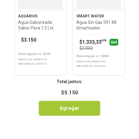
AQUARIUS
SMART WATER
Agua Saborizada
Agua Sin Gas 591 Ml
Sabor Pera 1.5 Lts
Smartwater
Aquarius
Llevando 6
$3.150
c/u
$1.333,33
6x4
$2.000
Precio regular
x
lt.
: $
2100
Precio regular
x
lt.
: $
2000
PRECIO SIN IMPUESTOS
PRECIO SIN IMPUESTOS
NACIONALES: $
2603,31
NACIONALES: $
1652,89
:
$
5.150
Agregar