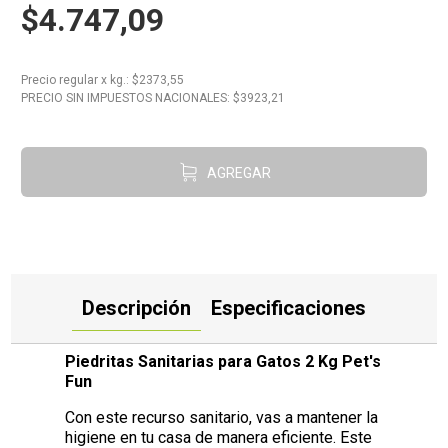
$4.747,09
10
.
Carne
Precio regular
x
kg.
: $
2373,55
PRECIO SIN IMPUESTOS NACIONALES: $
3923,21
AGREGAR
Descripción
Especificaciones
Piedritas Sanitarias para Gatos 2 Kg Pet's
Fun
Con este recurso sanitario, vas a mantener la
higiene en tu casa de manera eficiente. Este