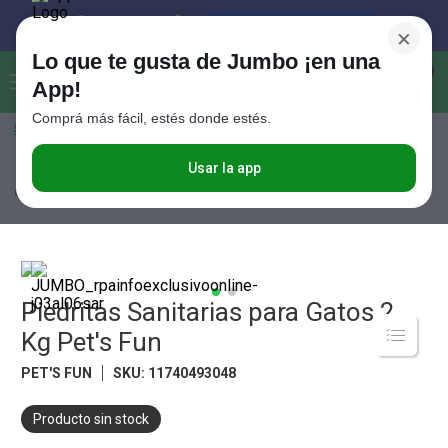
×
Lo que te gusta de Jumbo ¡en una
Buscar...
0
App!
Comprá más fácil, estés donde estés.
Seleccioná el método de entrega
Términos más buscados
1
.
Vanish
Usar la app
Mascotas
Accesorios para Mascotas
Piedritas Sanitarias para
Gatos 2 Kg Pet's Fun
2
.
Cafe
3
.
Leche
4
.
Valijas
5
.
Piedritas Sanitarias para Gatos 2
Cerveza
Kg Pet's Fun
6
.
Galletitas
PET'S FUN
SKU
:
11740493048
7
.
Yerba
8
.
Fideos
Producto sin stock
9
.
Juguetes