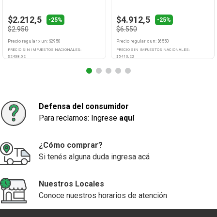
$2.212,5
$4.912,5
-25%
-25%
$2.950
$6.550
Precio regular
x
un
: $
2950
Precio regular
x
un
: $
6550
PRECIO SIN IMPUESTOS NACIONALES:
PRECIO SIN IMPUESTOS NACIONALES:
$
2438,02
$
5413,22
Agregar
Agregar
Defensa del consumidor
Para reclamos: Ingrese
aquí
¿Cómo comprar?
Si tenés alguna duda ingresa acá
Nuestros Locales
Conoce nuestros horarios de atención