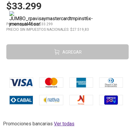
$33.299
10
.
Carne
Precio regular
x
un
: $
33.299
PRECIO SIN IMPUESTOS NACIONALES: $
27.519,83
AGREGAR
Promociones bancarias
Ver todas