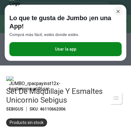
×
Lo que te gusta de Jumbo ¡en una
Buscar...
0
App!
Comprá más fácil, estés donde estés.
Seleccioná el método de entrega
Términos más buscados
1
.
Vanish
Usar la app
Tiempo Libre
Juguetería
Juguetes
Set De Maquillaje Y Esmaltes
Unicornio Sebigus
2
.
Cafe
3
.
Leche
4
.
Cerveza
5
.
Set De Maquillaje Y Esmaltes
Galletitas
Unicornio Sebigus
6
.
Yerba
SEBIGUS
SKU
:
46110662006
7
.
Fideos
8
.
Juguetes
Producto sin stock
9
.
Valijas