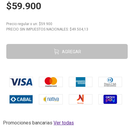
$59.900
10
.
Carne
Precio regular
x
un
: $
59.900
PRECIO SIN IMPUESTOS NACIONALES: $
49.504,13
AGREGAR
Promociones bancarias
Ver todas