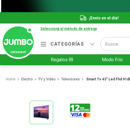
¡Envío en el día!
Seleccioná el método de entrega
Buscar...
CATEGORÍAS
Términos más buscados
Regalos 🧸
Modo Frío
1
.
Vanish
2
.
Cafe
Electro
TV y Video
Televisores
Smart Tv 43" Led Fhd 91
3
.
Leche
4
.
Cerveza
5
.
Galletitas
6
.
Yerba
7
.
Fideos