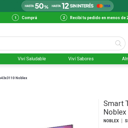
Comprá
Recibí tu pedido en menos de 
Viví Saludable
Viví Sabores
Al
db43x3110 Noblex
Smart 
Noblex
NOBLEX
S