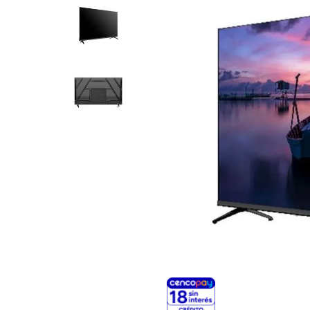
8
.
Juguetes
9
.
Valijas
10
.
Carne