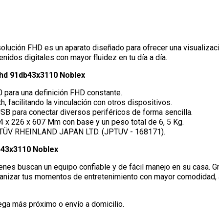
lución FHD es un aparato diseñado para ofrecer una visualizació
idos digitales con mayor fluidez en tu día a día.
Fhd 91db43x3110 Noblex
0 para una definición FHD constante.
, facilitando la vinculación con otros dispositivos.
B para conectar diversos periféricos de forma sencilla.
 x 226 x 607 Mm con base y un peso total de 6, 5 Kg.
ión TÜV RHEINLAND JAPAN LTD. (JPTUV - 168171).
b43x3110 Noblex
ienes buscan un equipo confiable y de fácil manejo en su casa. G
rganizar tus momentos de entretenimiento con mayor comodidad,
ega más próximo o envío a domicilio.