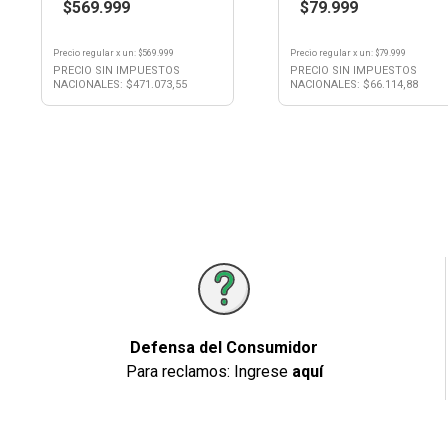
$569.999
$79.999
Precio regular
x
un
: $
569.999
Precio regular
x
un
: $
79.999
PRECIO SIN IMPUESTOS
PRECIO SIN IMPUESTOS
NACIONALES: $
471.073,55
NACIONALES: $
66.114,88
Defensa del Consumidor
Para reclamos: Ingrese
aquí