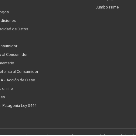
Jumbo Prime
logos
ndiciones
ivacidad de Datos
a
onsumidor
a al Consumidor
mentario
Defensa al Consumidor
 - Acción de Clase
s online
les
n Patagonia Ley 3444