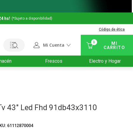
24 hs!
(*Sujeto a disponibilidad)
Código de ética
0
Mi Cuenta
macén
Frescos
Electro y Hogar
Tv 43" Led Fhd 91db43x3110
KU
:
61112870004