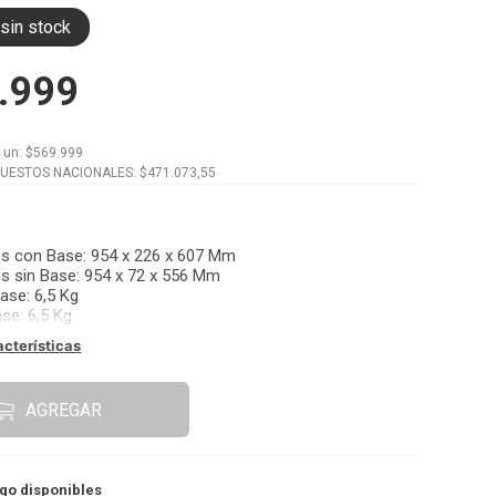
sin stock
.999
x
un
: $
569.999
PUESTOS NACIONALES: $
471.073,55
s con Base
:
954 x 226 x 607 Mm
s sin Base
:
954 x 72 x 556 Mm
Base
:
6,5 Kg
ase
:
6,5 Kg
acterísticas
AGREGAR
go disponibles