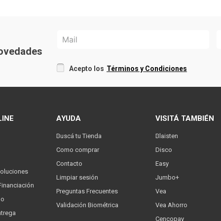
 novedades
Acepto los
Términos y Condiciones
LINE
AYUDA
VISITÁ TAMBIÉN
Buscá tu Tienda
Blaisten
Como comprar
Disco
Contacto
Easy
oluciones
Limpiar sesión
Jumbo+
Financiación
Preguntas Frecuentes
Vea
go
Validación Biométrica
Vea Ahorro
trega
Cencopay