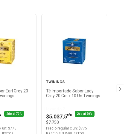
Ver
Ver
oducto
Producto
TWININGS
or Earl Grey 20
Té Importado Sabor Lady
Twinings
Grey 20 Grs x 10 Un Twinings
Llevando 2
2do al 70%
2do al 70%
u
c/u
$5.037,5
$7.750
x
un
: $
775
Precio regular
x
un
: $
775
MPUESTOS
PRECIO SIN IMPUESTOS