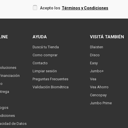
Acepto los
Términos y Condiciones
LINE
AYUDA
VISITÁ TAMBIÉN
Buscá tu Tienda
Blaisten
Como comprar
Disco
Contacto
Easy
oluciones
Limpiar sesión
Jumbo+
Financiación
Preguntas Frecuentes
Vea
go
Validación Biométrica
Vea Ahorro
trega
Cencopay
Jumbo Prime
logos
ndiciones
ivacidad de Datos