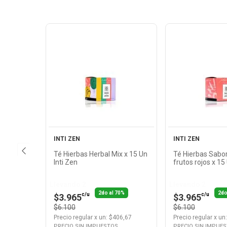
Ver
Ver
Producto
Produ
INTI ZEN
INTI ZEN
Té Hierbas Herbal Mix x 15 Un
Té Hierbas Sabor
Inti Zen
frutos rojos x 15
Llevando 2
Llevando 2
2do al 70%
2do
c/u
c/u
$3.965
$3.965
$6.100
$6.100
Precio regular
x
un
: $
406,67
Precio regular
x
un
PRECIO SIN IMPUESTOS
PRECIO SIN IMPUE