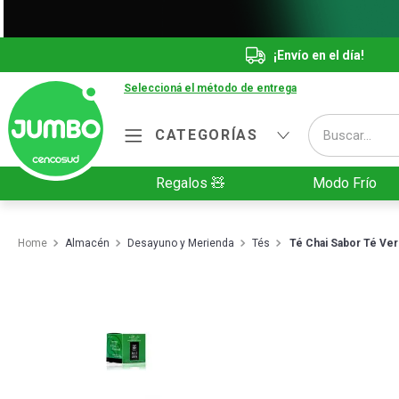
¡Envío en el día!
Seleccioná el método de entrega
Buscar...
CATEGORÍAS
Términos más buscados
Regalos 🧸
Modo Frío
1
.
Vanish
2
.
Cafe
Almacén
Desayuno y Merienda
Tés
Té Chai Sabor Té Verd
3
.
Leche
4
.
Cerveza
5
.
Galletitas
6
.
Yerba
7
.
Fideos