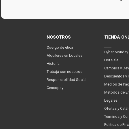
NOSOTROS
TIENDA ON
Código de ética
Cyber Monday
Alquileres en Locales
Hot Sale
Historia
Cambios y Dev
Trabajá con nosotros
Descuentos y 
Responsabilidad Social
Medios de Pa
Cencopay
Métodos de En
Legales
Ofertas y Catá
Términos y Co
Política de Pr