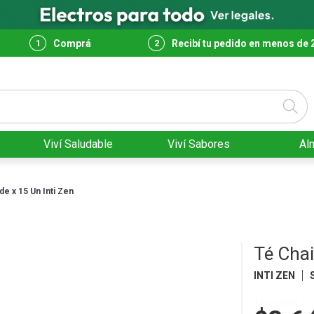
Comprá
Recibí tu pedido en menos de 
Viví Saludable
Viví Sabores
Al
e x 15 Un Inti Zen
Té Chai
INTI ZEN
Llevando 2