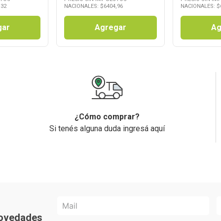
,32
NACIONALES: $
6404,96
NACIONALES: $
gar
Agregar
Ag
¿Cómo comprar?
Si tenés alguna duda ingresá aquí
 novedades