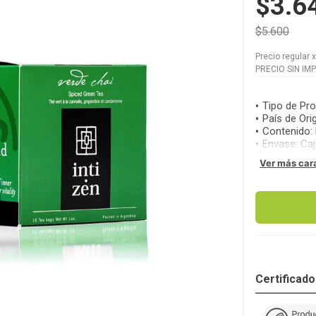
$3.6
$5.600
Precio regular
PRECIO SIN IM
Tipo de Pr
País de Ori
Contenido
:
Envase
:
Caj
Ver más car
Certificad