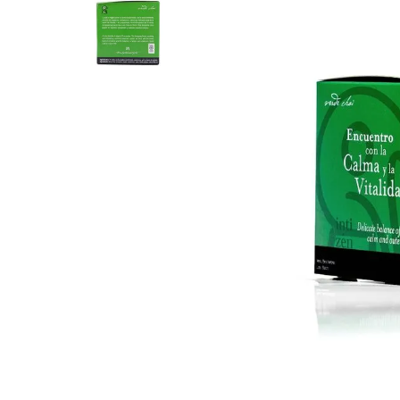
8
.
Juguetes
9
.
Valijas
10
.
Carne