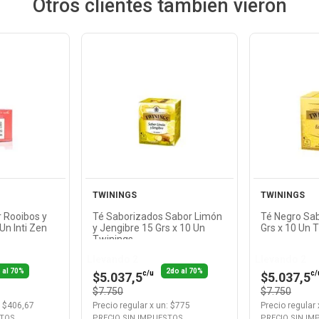
Otros clientes también vieron
Ver
cto
Producto
Pr
TWININGS
TWININGS
 Rooibos y
Té Saborizados Sabor Limón
Té Negro Sab
 Un Inti Zen
y Jengibre 15 Grs x 10 Un
Grs x 10 Un 
Twinings
Llevando 2
Llevando 2
 al 70%
2do al 70%
c/u
c/
$5.037,5
$5.037,5
$7.750
$7.750
: $
406,67
Precio regular
x
un
: $
775
Precio regular
STOS
PRECIO SIN IMPUESTOS
PRECIO SIN I