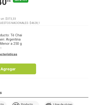
40
2do al 70%
c/u
x
un
: $
373,33
PUESTOS NACIONALES: $
4628,1
oducto
:
Té Chai
gen
:
Argentina
Menor a 250 g
a
acterísticas
Agregar
os