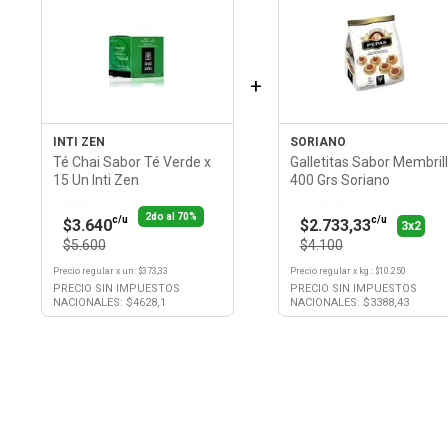
+
INTI ZEN
SORIANO
Té Chai Sabor Té Verde x
Galletitas Sabor Membril
15 Un Inti Zen
400 Grs Soriano
Llevando 2
Llevando 3
2do al 70%
c/u
c/u
$3.640
$2.733,33
3x2
$5.600
$4.100
Precio regular
x
un
: $
373,33
Precio regular
x
kg.
: $
10.250
PRECIO SIN IMPUESTOS
PRECIO SIN IMPUESTOS
NACIONALES: $
4628,1
NACIONALES: $
3388,43