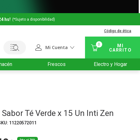
24 hs!
(*Sujeto a disponibilidad)
Código de ética
0
Mi Cuenta
macén
Frescos
Electro y Hogar
 Sabor Té Verde x 15 Un Inti Zen
SKU
:
11220572011