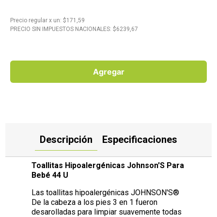
10
.
Carne
Precio regular
x
un
: $
171,59
PRECIO SIN IMPUESTOS NACIONALES: $
6239,67
Agregar
Descripción
Especificaciones
Toallitas Hipoalergénicas Johnson'S Para
Bebé 44 U
Las toallitas hipoalergénicas JOHNSON'S®
De la cabeza a los pies 3 en 1 fueron
desarolladas para limpiar suavemente todas