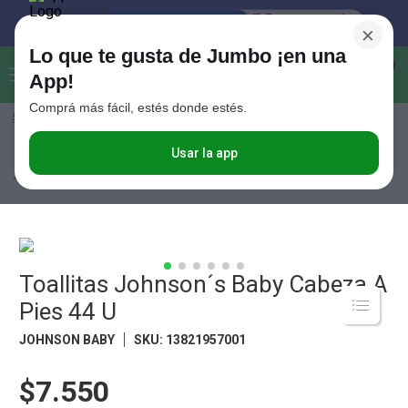
×
Lo que te gusta de Jumbo ¡en una
Buscar...
0
App!
Comprá más fácil, estés donde estés.
Seleccioná el método de entrega
Términos más buscados
1
.
Vanish
Usar la app
Mundo Bebe
Higiene para el Bebe
Higiene del Bebé
Toallitas
Johnson´s Baby Cabeza A Pies 44 U
2
.
Cafe
3
.
Leche
4
.
Valijas
5
.
Toallitas Johnson´s Baby Cabeza A
Cerveza
Pies 44 U
6
.
Galletitas
JOHNSON BABY
SKU
:
13821957001
7
.
Yerba
8
.
Fideos
$7.550
9
.
Juguetes