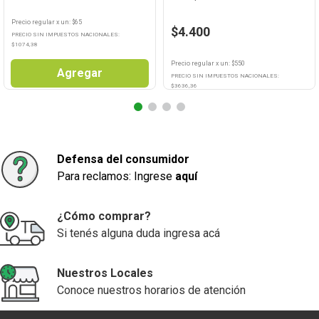
Precio regular
x
un
: $
65
$4.400
PRECIO SIN IMPUESTOS NACIONALES:
$
1074,38
Precio regular
x
un
: $
550
Agregar
PRECIO SIN IMPUESTOS NACIONALES:
$
3636,36
Agregar
Defensa del consumidor
Para reclamos: Ingrese
aquí
¿Cómo comprar?
Si tenés alguna duda ingresa acá
Nuestros Locales
Conoce nuestros horarios de atención