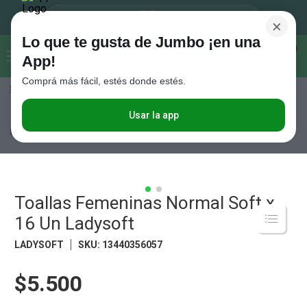
×
Lo que te gusta de Jumbo ¡en una
Buscar...
0
App!
Comprá más fácil, estés donde estés.
Seleccioná el método de entrega
Términos más buscados
1
.
Vanish
Usar la app
Perfumería
Cuidado Personal
Protección Femenina
Toallas
Femeninas Normal Soft x 16 Un Ladysoft
2
.
Cafe
3
.
Leche
4
.
Valijas
Toallas Femeninas Normal Soft x
5
.
Cerveza
16 Un Ladysoft
6
.
Galletitas
LADYSOFT
SKU
:
13440356057
7
.
Yerba
$5.500
8
.
Fideos
9
.
Juguetes