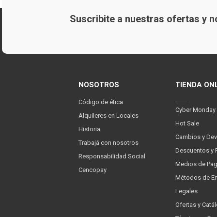
Suscribite a nuestras ofertas y
NOSOTROS
TIENDA ON
Código de ética
Cyber Monday
Alquileres en Locales
Hot Sale
Historia
Cambios y Dev
Trabajá con nosotros
Descuentos y 
Responsabilidad Social
Medios de Pa
Cencopay
Métodos de En
Legales
Ofertas y Catá