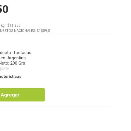
50
x
kg.
: $
11.250
PUESTOS NACIONALES: $
1859,5
oducto
:
Tostadas
gen
:
Argentina
Neto
:
200 Grs
quete
acterísticas
Agregar