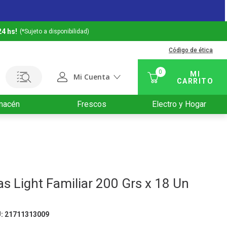
24 hs!
(*Sujeto a disponibilidad)
Código de ética
0
Mi Cuenta
macén
Frescos
Electro y Hogar
s Light Familiar 200 Grs x 18 Un
U
:
21711313009