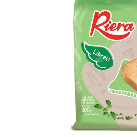
8
.
Fideos
9
.
Juguetes
10
.
Carne