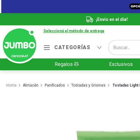
¡Envío en el día!
Seleccioná el método de entrega
Buscar...
CATEGORÍAS
Términos más buscados
Regalos 🧸
Exclusivos
1
.
Vanish
2
.
Cafe
Almacén
Panificados
Tostadas y Grisines
Tostadas Light 
3
.
Leche
4
.
Valijas
5
.
Cerveza
6
.
Galletitas
7
.
Yerba