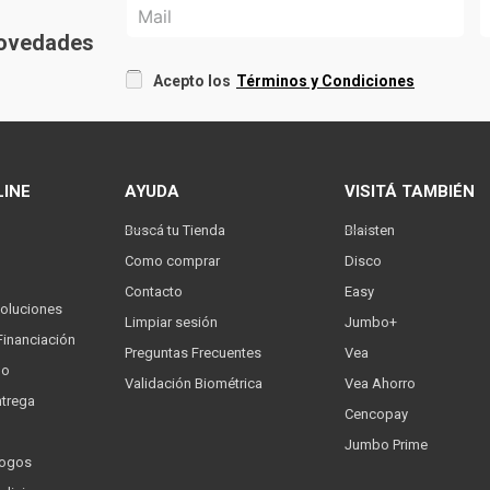
 novedades
Acepto los
Términos y Condiciones
LINE
AYUDA
VISITÁ TAMBIÉN
Buscá tu Tienda
Blaisten
Como comprar
Disco
Contacto
Easy
oluciones
Limpiar sesión
Jumbo+
Financiación
Preguntas Frecuentes
Vea
go
Validación Biométrica
Vea Ahorro
trega
Cencopay
Jumbo Prime
logos