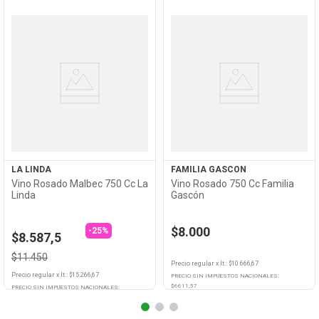
Ver
Ver
Producto
Producto
LA LINDA
FAMILIA GASCON
Vino Rosado Malbec 750 Cc La
Vino Rosado 750 Cc Familia
Linda
Gascón
$8.000
-25%
$8.587,5
$11.450
Precio regular
x
lt.
: $
10.666,67
Precio regular
x
lt.
: $
15.266,67
PRECIO SIN IMPUESTOS NACIONALES:
$
6611,57
PRECIO SIN IMPUESTOS NACIONALES:
$
9462,81
Agregar
Agregar