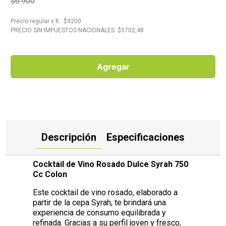
$6.900
10
.
Carne
Precio regular
x
lt.
: $
9200
PRECIO SIN IMPUESTOS NACIONALES: $
5702,48
Agregar
Descripción
Especificaciones
Cocktail de Vino Rosado Dulce Syrah 750
Cc Colon
Este cocktail de vino rosado, elaborado a
partir de la cepa Syrah, te brindará una
experiencia de consumo equilibrada y
refinada. Gracias a su perfil joven y fresco,