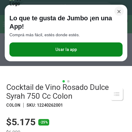
×
Lo que te gusta de Jumbo ¡en una
Buscar...
0
App!
Comprá más fácil, estés donde estés.
Seleccioná el método de entrega
Términos más buscados
1
.
Vanish
Usar la app
Bebidas
Vinos
Vinos Rosados
Cocktail de Vino Rosado Dulce
Syrah 750 Cc Colon
2
.
Cafe
3
.
Leche
4
.
Cerveza
Cocktail de Vino Rosado Dulce
5
.
Galletitas
Syrah 750 Cc Colon
6
.
Yerba
COLON
SKU
:
12240262001
7
.
Fideos
$5.175
8
.
Juguetes
-25%
9
.
Valijas