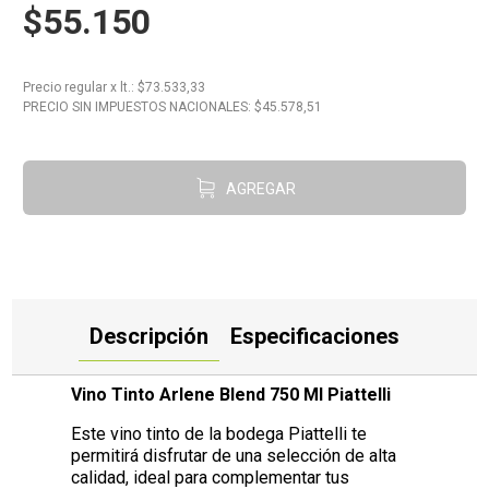
$55.150
10
.
Aceite
Precio regular
x
lt.
: $
73.533,33
PRECIO SIN IMPUESTOS NACIONALES: $
45.578,51
AGREGAR
Descripción
Especificaciones
Vino Tinto Arlene Blend 750 Ml Piattelli
Este vino tinto de la bodega Piattelli te
permitirá disfrutar de una selección de alta
calidad, ideal para complementar tus