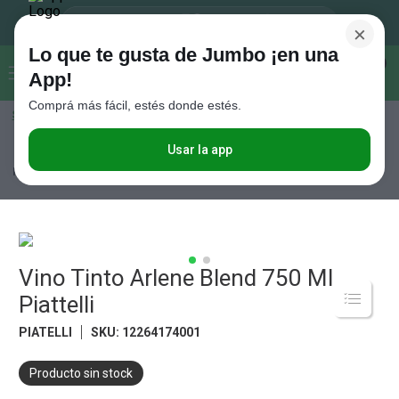
×
Lo que te gusta de Jumbo ¡en una
Buscar...
0
App!
Comprá más fácil, estés donde estés.
Seleccioná el método de entrega
Términos más buscados
1
.
Vanish
Usar la app
Bebidas
Vinos
Vinos Tintos
Vino Tinto Arlene Blend 750 Ml
Piattelli
2
.
Cafe
3
.
Leche
4
.
Galletitas
5
.
Vino Tinto Arlene Blend 750 Ml
Cerveza
Piattelli
6
.
Juguetes
PIATELLI
SKU
:
12264174001
7
.
Yerba
8
.
Fideos
Producto sin stock
9
.
Carne