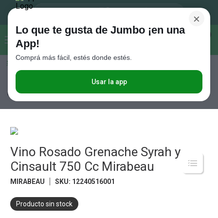
×
Lo que te gusta de Jumbo ¡en una
Buscar...
0
App!
Comprá más fácil, estés donde estés.
Seleccioná el método de entrega
Términos más buscados
1
.
Vanish
Usar la app
Bebidas
Vinos
Vinos Rosados
Vino Rosado Grenache Syrah y
Cinsault 750 Cc Mirabeau
2
.
Cafe
3
.
Leche
4
.
Galletitas
5
.
Vino Rosado Grenache Syrah y
Cerveza
Cinsault 750 Cc Mirabeau
6
.
Juguetes
MIRABEAU
SKU
:
12240516001
7
.
Yerba
8
.
Fideos
Producto sin stock
9
.
Carne