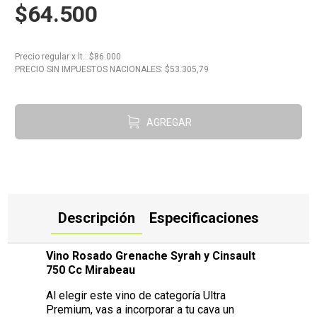
$64.500
10
.
Aceite
Precio regular
x
lt.
: $
86.000
PRECIO SIN IMPUESTOS NACIONALES: $
53.305,79
AGREGAR
Descripción
Especificaciones
Vino Rosado Grenache Syrah y Cinsault
750 Cc Mirabeau
Al elegir este vino de categoría Ultra
Premium, vas a incorporar a tu cava un