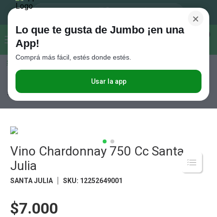
×
Lo que te gusta de Jumbo ¡en una
Buscar...
0
App!
Comprá más fácil, estés donde estés.
Seleccioná el método de entrega
Términos más buscados
1
.
Vanish
Usar la app
Bebidas
Espumantes
Chardonnay IV
Vino Chardonnay 750 Cc
Santa Julia
2
.
Cafe
3
.
Leche
4
.
Valijas
5
.
Vino Chardonnay 750 Cc Santa
Cerveza
Julia
6
.
Galletitas
SANTA JULIA
SKU
:
12252649001
7
.
Yerba
8
.
Fideos
$7.000
9
.
Juguetes