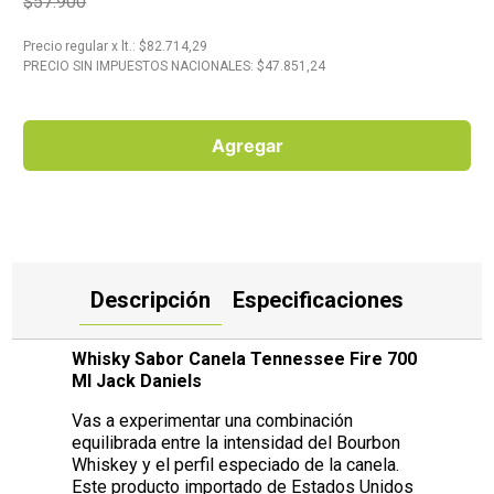
$57.900
10
.
Aceite
Precio regular
x
lt.
: $
82.714,29
PRECIO SIN IMPUESTOS NACIONALES: $
47.851,24
Agregar
Descripción
Especificaciones
Whisky Sabor Canela Tennessee Fire 700
Ml Jack Daniels
Vas a experimentar una combinación
equilibrada entre la intensidad del Bourbon
Whiskey y el perfil especiado de la canela.
Este producto importado de Estados Unidos