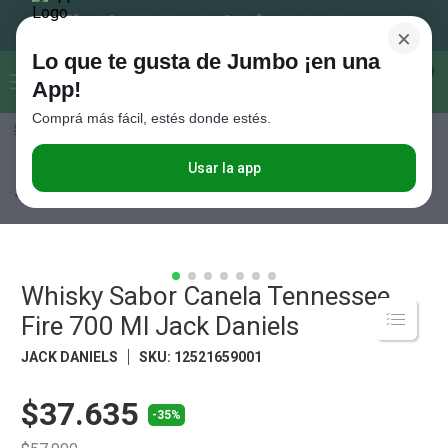
×
Lo que te gusta de Jumbo ¡en una
Buscar...
0
App!
Comprá más fácil, estés donde estés.
Seleccioná el método de entrega
Términos más buscados
1
.
Vanish
Usar la app
Bebidas
Whiskys
Whisky Sabor Canela Tennessee Fire 700 Ml
Jack Daniels
2
.
Cafe
3
.
Leche
4
.
Galletitas
Whisky Sabor Canela Tennessee
5
.
Cerveza
Fire 700 Ml Jack Daniels
6
.
Juguetes
JACK DANIELS
SKU
:
12521659001
7
.
Yerba
$37.635
8
.
Fideos
-35%
9
.
Carne