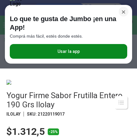
×
Lo que te gusta de Jumbo ¡en una
Buscar...
0
App!
Comprá más fácil, estés donde estés.
Seleccioná el método de entrega
Términos más buscados
1
.
Vanish
Usar la app
Lácteos
Yogures
Yogures Enteros
Yogur Firme Sabor Frutilla
Entero 190 Grs Ilolay
2
.
Cafe
3
.
Leche
4
.
Valijas
5
.
Yogur Firme Sabor Frutilla Entero
Cerveza
190 Grs Ilolay
6
.
Galletitas
ILOLAY
SKU
:
21220119017
7
.
Yerba
8
.
Fideos
$1.312,5
-25%
9
.
Juguetes