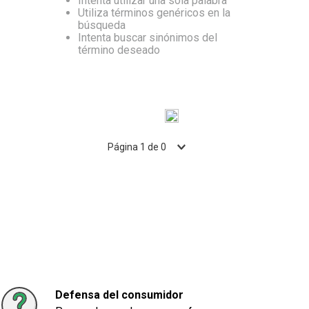
Intenta utilizar una sola palabra
Utiliza términos genéricos en la
10
.
Carne
búsqueda
Intenta buscar sinónimos del
término deseado
Página
1
de
0
Defensa del consumidor