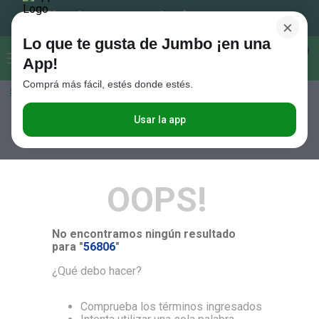
×
Lo que te gusta de Jumbo ¡en una
Buscar...
0
App!
Comprá más fácil, estés donde estés.
Seleccioná el método de entrega
Términos más buscados
1
.
Vanish
Usar la app
RELEVANCIA
2
.
Cafe
3
.
Leche
OOPS!
4
.
Cerveza
5
.
Galletitas
No encontramos ningún resultado
6
.
Yerba
para "
56806
"
7
.
Fideos
¿Qué debo hacer?
8
.
Juguetes
Comprueba los términos ingresados
9
.
Valijas