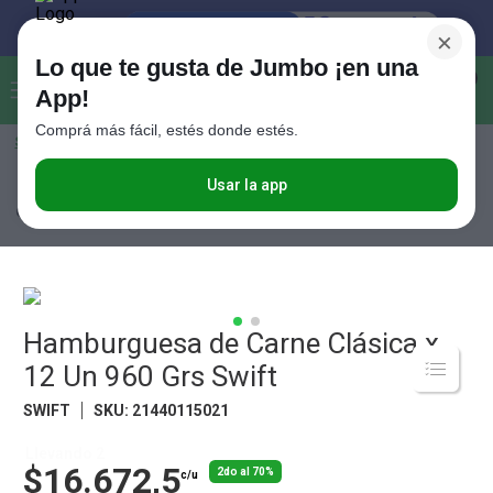
×
Lo que te gusta de Jumbo ¡en una
Buscar...
0
App!
Comprá más fácil, estés donde estés.
Seleccioná el método de entrega
Términos más buscados
1
.
Vanish
Usar la app
Congelados
Hamburguesas y Milanesas
Hamburguesa de Carne
Clásica x 12 Un 960 Grs Swift
2
.
Cafe
3
.
Leche
4
.
Valijas
5
.
Hamburguesa de Carne Clásica x
Cerveza
12 Un 960 Grs Swift
6
.
Galletitas
SWIFT
SKU
:
21440115021
7
.
Yerba
8
.
Fideos
Llevando 2
$16.672,5
2do al 70%
c/u
9
.
Juguetes