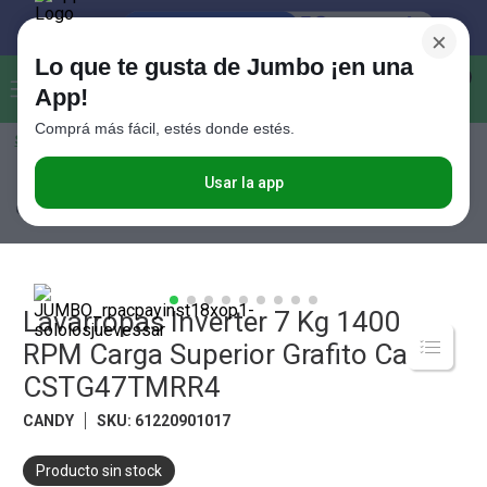
×
Lo que te gusta de Jumbo ¡en una
Buscar...
0
App!
Comprá más fácil, estés donde estés.
Seleccioná el método de entrega
Términos más buscados
1
.
Vanish
Usar la app
Electro
Lavado
Lavarropas
Lavarropas Inverter 7 Kg 1400 RPM
Carga Superior Grafito Candy CSTG47TMRR4
2
.
Cafe
3
.
Leche
4
.
Valijas
Lavarropas Inverter 7 Kg 1400
5
.
Cerveza
RPM Carga Superior Grafito Candy
6
.
Galletitas
CSTG47TMRR4
7
.
Yerba
CANDY
SKU
:
61220901017
8
.
Fideos
Producto sin stock
9
.
Juguetes