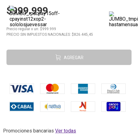
$999.999
10
.
Carne
Precio regular
x
un
: $
999.999
PRECIO SIN IMPUESTOS NACIONALES: $
826.445,45
AGREGAR
Promociones bancarias
Ver todas