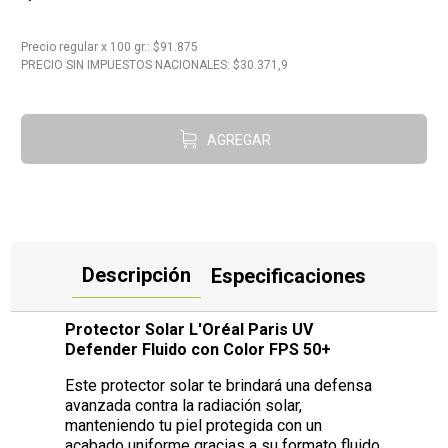
10
.
Carne
Precio regular
x
100 gr.
: $
91.875
PRECIO SIN IMPUESTOS NACIONALES: $
30.371,9
AGREGAR
Descripción
Especificaciones
Protector Solar L'Oréal Paris UV
Defender Fluido con Color FPS 50+
Este protector solar te brindará una defensa
avanzada contra la radiación solar,
manteniendo tu piel protegida con un
acabado uniforme gracias a su formato fluido