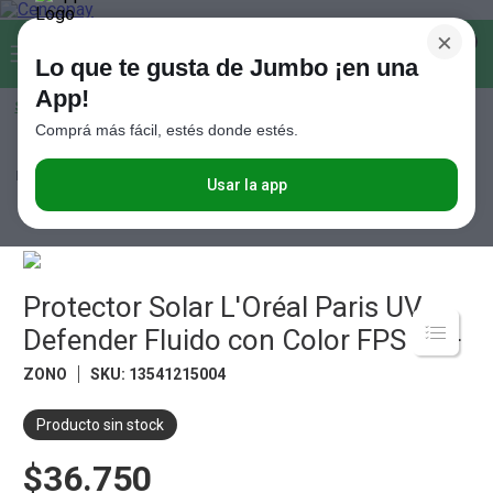
×
Buscar...
0
Lo que te gusta de Jumbo ¡en una
App!
Seleccioná el método de entrega
Términos más buscados
Comprá más fácil, estés donde estés.
1
.
Vanish
Perfumería
Cuidado de la Piel
Protector Solar L'Oréal Paris UV
Defender Fluido con Color FPS 50+
2
.
Cafe
Usar la app
3
.
Leche
4
.
Valijas
5
.
Protector Solar L'Oréal Paris UV
Cerveza
Defender Fluido con Color FPS 50+
6
.
Galletitas
ZONO
SKU
:
13541215004
7
.
Yerba
8
.
Fideos
Producto sin stock
9
.
Juguetes
$36.750