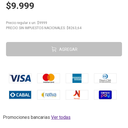
$9.999
10
.
Carne
Precio regular
x
un
: $
9999
PRECIO SIN IMPUESTOS NACIONALES: $
8263,64
AGREGAR
Promociones bancarias
Ver todas