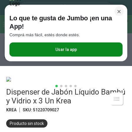
×
Lo que te gusta de Jumbo ¡en una
Buscar...
0
App!
Comprá más fácil, estés donde estés.
Seleccioná el método de entrega
Términos más buscados
1
.
Vanish
Usar la app
Hogar y textil
Baño
Accesorios de Baño
Dispenser de Jabón
Líquido Bambú y Vidrio x 3 Un Krea
2
.
Cafe
3
.
Leche
4
.
Cerveza
5
.
Dispenser de Jabón Líquido Bambú
Galletitas
y Vidrio x 3 Un Krea
6
.
Yerba
KREA
SKU
:
51220709027
7
.
Fideos
8
.
Juguetes
Producto sin stock
9
.
Valijas