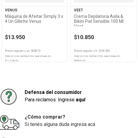
VENUS
VEET
Máquina de Afeitar Simply 3 x
Crema Depilatoria Axila &
4 Un Gillette Venus
Bikini Piel Sensible 100 Ml
Veet
$13.950
$10.850
Precio regular
x
un
: $
3487,5
Precio regular
x
lt.
: $
108.500
PRECIO SIN IMPUESTOS NACIONALES:
PRECIO SIN IMPUESTOS NACIONALES:
$
11.528,93
$
8966,94
Agregar
Agregar
Defensa del consumidor
Para reclamos: Ingrese
aquí
¿Cómo comprar?
Si tenés alguna duda ingresa acá