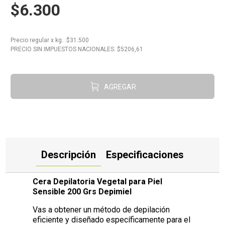
$6.300
10
.
Carne
Precio regular
x
kg.
: $
31.500
PRECIO SIN IMPUESTOS NACIONALES: $
5206,61
AGREGAR
Descripción
Especificaciones
Cera Depilatoria Vegetal para Piel
Sensible 200 Grs Depimiel
Vas a obtener un método de depilación
eficiente y diseñado específicamente para el