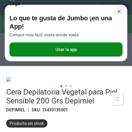
×
Lo que te gusta de Jumbo ¡en una
Buscar...
0
App!
Comprá más fácil, estés donde estés.
Seleccioná el método de entrega
Términos más buscados
1
.
Vanish
Usar la app
Perfumería
Cuidado Personal
Depilación
Cera Depilatoria Vegetal
para Piel Sensible 200 Grs Depimiel
2
.
Cafe
3
.
Leche
4
.
Cerveza
5
.
Cera Depilatoria Vegetal para Piel
Galletitas
Sensible 200 Grs Depimiel
6
.
Yerba
DEPIMIEL
SKU
:
13430135001
7
.
Fideos
8
.
Juguetes
Producto sin stock
9
.
Valijas